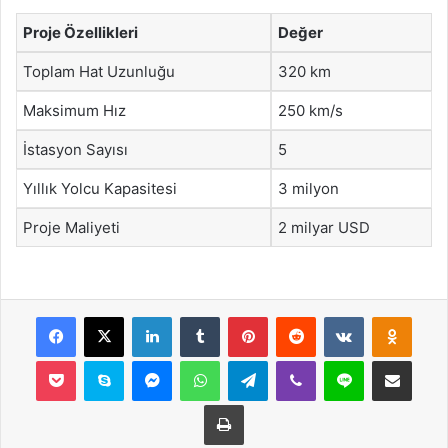
Proje Özellikleri
Değer
Toplam Hat Uzunluğu
320 km
Maksimum Hız
250 km/s
İstasyon Sayısı
5
Yıllık Yolcu Kapasitesi
3 milyon
Proje Maliyeti
2 milyar USD
Facebook
X
LinkedIn
Tumblr
Pinterest
Reddit
VKontakte
Odnok
Pocket
Skype
Messenger
WhatsApp
Telegram
Viber
Line
E-Posta ile payla
Yazdır