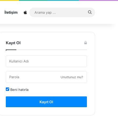
Sitemap
Arama
İletişim
yap
...
Kayıt Ol
Unuttunuz mu?
Beni hatırla
Kayıt Ol