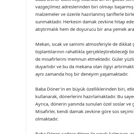
vazgeçilmez adreslerinden biri olmayı başarmış
malzemeler ve özenle hazırlanmış tariflerle bir
sunmaktadır. Herkesin damak zevkine hitap eden
atıştırmalık hem de doyurucu bir ana yemek araya
Mekan, sıcak ve samimi atmosferiyle de dikkat çe
toplantılarının rahatlıkla gerçekleştirebileceği 
de misafirlerini memnun etmektedir. Güler yüzlü
duyarlıdır ve bu da mekana olan ilgiyi artırmakta
aynı zamanda hoş bir deneyim yaşamaktadır.
Baba Döner’in en büyük özelliklerinden biri, etler
kullanarak, dönerlerini hazırlamaktadır. Bu sayed
Ayrıca, dönerin yanında sunulan özel soslar ve g
Misafirler, kendi damak zevkine göre sos seçimi
olmaktadır.
Baba Döner, sadece döner ile sınırlı kalmayıp, 