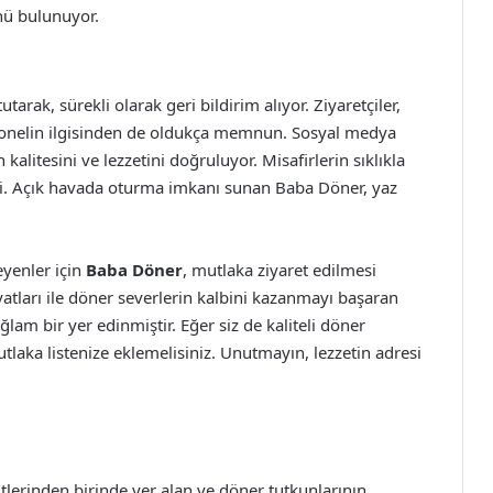
nü bulunuyor.
rak, sürekli olarak geri bildirim alıyor. Ziyaretçiler,
rsonelin ilgisinden de oldukça memnun. Sosyal medya
alitesini ve lezzetini doğruluyor. Misafirlerin sıklıkla
visi. Açık havada oturma imkanı sunan Baba Döner, yaz
yenler için
Baba Döner
, mutlaka ziyaret edilmesi
atları ile döner severlerin kalbini kazanmayı başaran
m bir yer edinmiştir. Eğer siz de kaliteli döner
laka listenize eklemelisiniz. Unutmayın, lezzetin adresi
lerinden birinde yer alan ve döner tutkunlarının