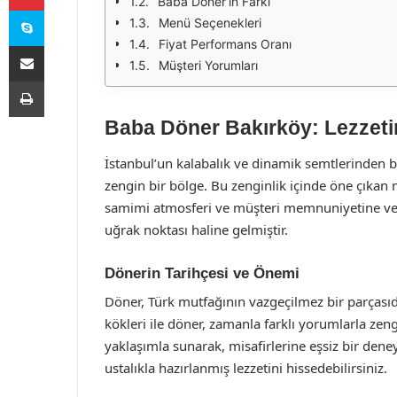
Baba Döner’in Farkı
Skype
Menü Seçenekleri
Fiyat Performans Oranı
E-Posta ile paylaş
Müşteri Yorumları
Yazdır
Baba Döner Bakırköy: Lezzeti
İstanbul’un kalabalık ve dinamik semtlerinden b
zengin bir bölge. Bu zenginlik içinde öne çıkan
samimi atmosferi ve müşteri memnuniyetine ver
uğrak noktası haline gelmiştir.
Dönerin Tarihçesi ve Önemi
Döner, Türk mutfağının vazgeçilmez bir parças
kökleri ile döner, zamanla farklı yorumlarla ze
yaklaşımla sunarak, misafirlerine eşsiz bir den
ustalıkla hazırlanmış lezzetini hissedebilirsiniz.