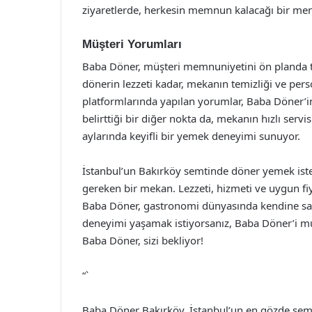
ziyaretlerde, herkesin memnun kalacağı bir me
Müşteri Yorumları
Baba Döner, müşteri memnuniyetini ön planda tuta
dönerin lezzeti kadar, mekanın temizliği ve pe
platformlarında yapılan yorumlar, Baba Döner’in k
belirttiği bir diğer nokta da, mekanın hızlı ser
aylarında keyifli bir yemek deneyimi sunuyor.
İstanbul’un Bakırköy semtinde döner yemek iste
gereken bir mekan. Lezzeti, hizmeti ve uygun fiy
Baba Döner, gastronomi dünyasında kendine sağla
deneyimi yaşamak istiyorsanız, Baba Döner’i mut
Baba Döner, sizi bekliyor!
“`
Baba Döner Bakırköy, İstanbul’un en gözde semt