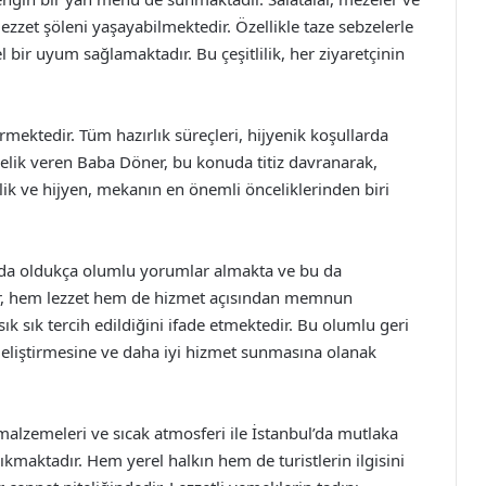
 lezzet şöleni yaşayabilmektedir. Özellikle taze sebzelerle
bir uyum sağlamaktadır. Bu çeşitlilik, her ziyaretçinin
ektedir. Tüm hazırlık süreçleri, hijyenik koşullarda
ncelik veren Baba Döner, bu konuda titiz davranarak,
ik ve hijyen, mekanın en önemli önceliklerinden biri
rda oldukça olumlu yorumlar almakta ve bu da
iler, hem lezzet hem de hizmet açısından memnun
k sık tercih edildiğini ifade etmektedir. Bu olumlu geri
geliştirmesine ve daha iyi hizmet sunmasına olanak
 malzemeleri ve sıcak atmosferi ile İstanbul’da mutlaka
kmaktadır. Hem yerel halkın hem de turistlerin ilgisini