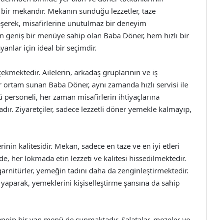
 bir mekandır. Mekanın sunduğu lezzetler, taze
leşerek, misafirlerine unutulmaz bir deneyim
 geniş bir menüye sahip olan Baba Döner, hem hızlı bir
nlar için ideal bir seçimdir.
kmektedir. Ailelerin, arkadaş gruplarının ve iş
bir ortam sunan Baba Döner, aynı zamanda hızlı servisi ile
 personeli, her zaman misafirlerin ihtiyaçlarına
dır. Ziyaretçiler, sadece lezzetli döner yemekle kalmayıp,
inin kalitesidir. Mekan, sadece en taze ve en iyi etleri
e, her lokmada etin lezzeti ve kalitesi hissedilmektedir.
arnitürler, yemeğin tadını daha da zenginleştirmektedir.
 yaparak, yemeklerini kişiselleştirme şansına da sahip
zengin bir yan menü de sunmaktadır. Salatalar, mezeler ve