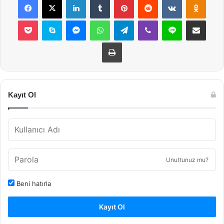
Pocket
Skype
Messenger
WhatsApp
Telegram
Viber
Line
E-Posta ile payla
Yazdır
Kayıt Ol
Unuttunuz mu?
Beni hatırla
Kayıt Ol