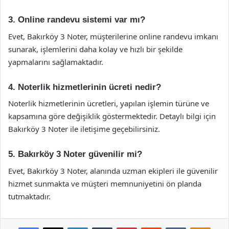
3. Online randevu sistemi var mı?
Evet, Bakırköy 3 Noter, müşterilerine online randevu imkanı
sunarak, işlemlerini daha kolay ve hızlı bir şekilde
yapmalarını sağlamaktadır.
4. Noterlik hizmetlerinin ücreti nedir?
Noterlik hizmetlerinin ücretleri, yapılan işlemin türüne ve
kapsamına göre değişiklik göstermektedir. Detaylı bilgi için
Bakırköy 3 Noter ile iletişime geçebilirsiniz.
5. Bakırköy 3 Noter güvenilir mi?
Evet, Bakırköy 3 Noter, alanında uzman ekipleri ile güvenilir
hizmet sunmakta ve müşteri memnuniyetini ön planda
tutmaktadır.
Facebook
X
LinkedIn
Tumblr
Pinterest
Reddit
VKontakte
Odnok