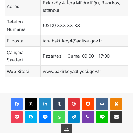
Bakırköy 4. İcra Müdürlüğü, Bakırköy,
Adres
İstanbul
Telefon
(0212) XXX XX XX
Numarası
E-posta
icra.bakirkoy4@adliye.gov.tr
Çalışma
Pazartesi – Cuma: 09:00 – 17:00
Saatleri
Web Sitesi
www.bakirkoyadliyesi.gov.tr
Facebook
X
LinkedIn
Tumblr
Pinterest
Reddit
VKontakte
Odnok
Pocket
Skype
Messenger
WhatsApp
Telegram
Viber
Line
E-Posta ile payla
Yazdır