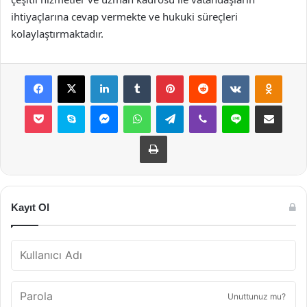
ihtiyaçlarına cevap vermekte ve hukuki süreçleri
kolaylaştırmaktadır.
Facebook
X
LinkedIn
Tumblr
Pinterest
Reddit
VKontakte
Odnok
Pocket
Skype
Messenger
WhatsApp
Telegram
Viber
Line
E-Posta ile payla
Yazdır
Kayıt Ol
Unuttunuz mu?