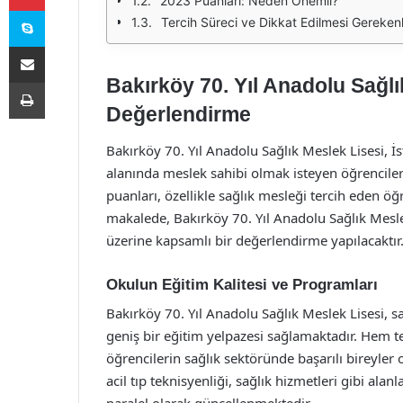
2023 Puanları: Neden Önemli?
Skype
Tercih Süreci ve Dikkat Edilmesi Gereken
E-Posta ile paylaş
Bakırköy 70. Yıl Anadolu Sağlı
Yazdır
Değerlendirme
Bakırköy 70. Yıl Anadolu Sağlık Meslek Lisesi, İ
alanında meslek sahibi olmak isteyen öğrencilere
puanları, özellikle sağlık mesleği tercih eden ö
makalede, Bakırköy 70. Yıl Anadolu Sağlık Meslek 
üzerine kapsamlı bir değerlendirme yapılacaktır
Okulun Eğitim Kalitesi ve Programları
Bakırköy 70. Yıl Anadolu Sağlık Meslek Lisesi, s
geniş bir eğitim yelpazesi sağlamaktadır. Hem te
öğrencilerin sağlık sektöründe başarılı bireyler
acil tıp teknisyenliği, sağlık hizmetleri gibi ala