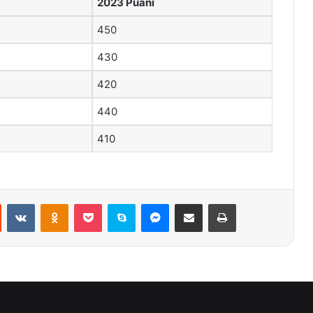
2023 Puanı
450
430
420
440
410
st
Reddit
VKontakte
Odnoklassniki
Pocket
Skype
Messenger
E-Posta ile paylaş
Yazdır