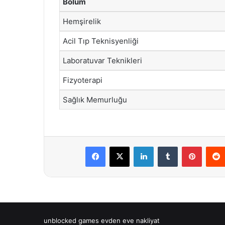
Bölüm
Hemşirelik
Acil Tıp Teknisyenliği
Laboratuvar Teknikleri
Fizyoterapi
Sağlık Memurluğu
Facebook
X
LinkedIn
Tumblr
Pintere
unblocked games
evden eve nakliyat