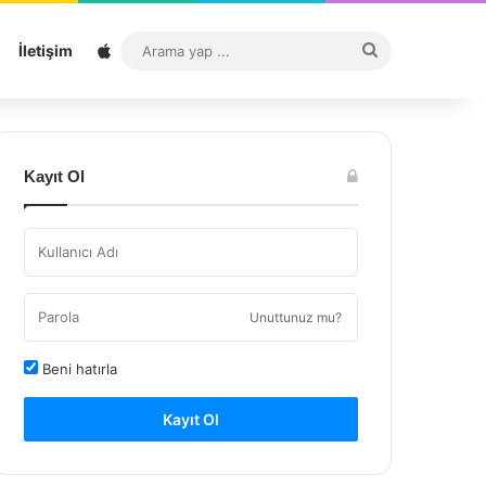
Sitemap
Arama
İletişim
yap
...
Kayıt Ol
Unuttunuz mu?
Beni hatırla
Kayıt Ol