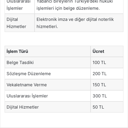
Uluslararası
Yabancı bireylerin Türkiye’deki hukuki
İşlemler
işlemleri için belge düzenleme.
Dijital
Elektronik imza ve diğer dijital noterlik
Hizmetler
hizmetleri.
İşlem Türü
Ücret
Belge Tasdiki
100 TL
Sözleşme Düzenleme
200 TL
Vekaletname Verme
150 TL
Uluslararası İşlemler
300 TL
Dijital Hizmetler
50 TL