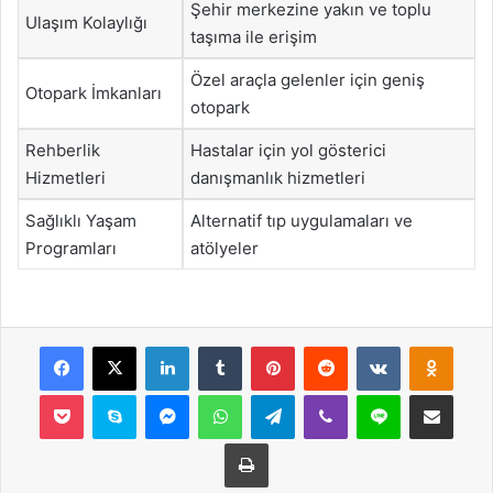
Şehir merkezine yakın ve toplu
Ulaşım Kolaylığı
taşıma ile erişim
Özel araçla gelenler için geniş
Otopark İmkanları
otopark
Rehberlik
Hastalar için yol gösterici
Hizmetleri
danışmanlık hizmetleri
Sağlıklı Yaşam
Alternatif tıp uygulamaları ve
Programları
atölyeler
Facebook
X
LinkedIn
Tumblr
Pinterest
Reddit
VKontakte
Odnok
Pocket
Skype
Messenger
WhatsApp
Telegram
Viber
Line
E-Posta ile payla
Yazdır