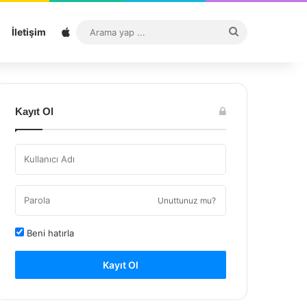
Sitemap
Arama
İletişim
yap
...
Kayıt Ol
Unuttunuz mu?
Beni hatırla
Kayıt Ol