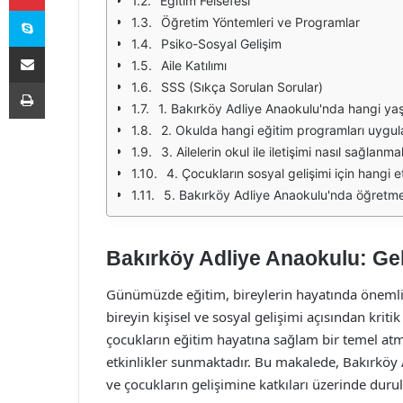
Eğitim Felsefesi
Skype
Öğretim Yöntemleri ve Programlar
Psiko-Sosyal Gelişim
E-Posta ile paylaş
Aile Katılımı
Yazdır
SSS (Sıkça Sorulan Sorular)
1. Bakırköy Adliye Anaokulu'nda hangi yaş
2. Okulda hangi eğitim programları uygu
3. Ailelerin okul ile iletişimi nasıl sağlanm
4. Çocukların sosyal gelişimi için hangi 
5. Bakırköy Adliye Anaokulu'nda öğretmenl
Bakırköy Adliye Anaokulu: Gel
Günümüzde eğitim, bireylerin hayatında önemli 
bireyin kişisel ve sosyal gelişimi açısından krit
çocukların eğitim hayatına sağlam bir temel atm
etkinlikler sunmaktadır. Bu makalede, Bakırköy 
ve çocukların gelişimine katkıları üzerinde durul