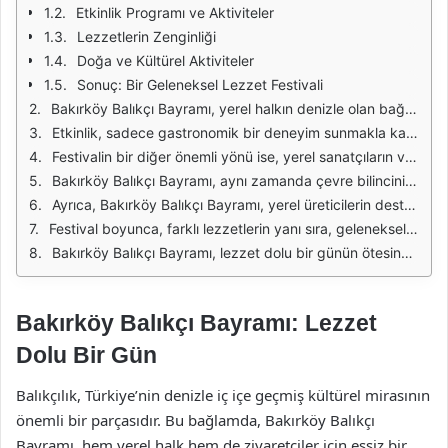
Etkinlik Programı ve Aktiviteler
Lezzetlerin Zenginliği
Doğa ve Kültürel Aktiviteler
Sonuç: Bir Geleneksel Lezzet Festivali
Bakırköy Balıkçı Bayramı, yerel halkın denizle olan bağını kutlayan önemli bir etkinliktir. Her yıl düzenlenen bu festival, hem yerel esnaf hem de ziyaretçiler için büyük bir coşku kaynağıdır. Balıkçı Bayramı, deniz ürünlerinin yanı sıra, Türk mutfağının zenginliğini sergilemek için bir fırsat sunar. Festival süresince, çeşitli deniz ürünleri stantlarında taze balıklar, karides, ahtapot ve daha birçok lezzetli deniz ürünü sunulmaktadır. Ziyaretçiler, bu lezzetleri tatma şansı bulurken, aynı zamanda yerel balıkçıların emeklerini de takdir ederler.
Etkinlik, sadece gastronomik bir deneyim sunmakla kalmaz, aynı zamanda sosyal bir buluşma noktasıdır. Aileler, arkadaş grupları ve turistler, Bakırköy sahilinde bir araya gelerek keyifli zaman geçirirler. Çocuklar için özel aktivitelerin de düzenlendiği festivalde, yüz boyama, balon şişirme gibi eğlenceler yer alır. Bu sayede, festival hem gençler hem de yetişkinler için unutulmaz anılar biriktirme fırsatı sunar.
Festivalin bir diğer önemli yönü ise, yerel sanatçıların ve müzisyenlerin performanslarıdır. Canlı müzik eşliğinde dans eden ziyaretçiler, etkinliğin enerjisini artırır. Yerel sanatçılar, halk müziği ve popüler şarkılarla katılımcılara neşeli anlar yaşatır. Bu atmosfer, festivalin sadece bir yiyecek etkinliği olmasının ötesinde, kültürel bir deneyim haline gelmesini sağlar.
Bakırköy Balıkçı Bayramı, aynı zamanda çevre bilincinin artırılmasına yönelik mesajlar da içerir. Etkinlik sırasında, deniz kirliliği ve sürdürülebilir balıkçılık hakkında farkındalık yaratmak amacıyla çeşitli seminerler ve paneller düzenlenir. Bu sayede, katılımcılar denizlerin korunması gerektiği konusunda bilgilendirilir ve bu konuda duyarlı hale gelirler. Festival, hem eğlenceli hem de öğretici bir etkinlik olma özelliği taşır.
Ayrıca, Bakırköy Balıkçı Bayramı, yerel üreticilerin desteklenmesi açısından da önem taşır. Festivalde, yerel balıkçıların ve çiftçilerin ürünleri sergilenir. Bu durum, yerel ekonomiye katkı sağlarken, aynı zamanda vatandaşların yerel ürünleri tercih etmelerine teşvik eder. Katılımcılar, taze ve sağlıklı gıdalara ulaşarak, hem kendi sağlıklarını hem de yerel ekonomiyi desteklemiş olurlar.
Festival boyunca, farklı lezzetlerin yanı sıra, geleneksel içecekler de yer almaktadır. Rakı, şalgam ve taze sıkılmış meyve suları gibi içecekler, deniz ürünleriyle mükemmel bir uyum sağlar. Ziyaretçiler, bu içecekleri deneyerek, Türk mutfağının zenginliğini daha da yakından tanıma fırsatı bulurlar. Ayrıca, çeşitli atölyelerde yerel içeceklerin yapımına dair bilgiler edinmek de mümkündür.
Bakırköy Balıkçı Bayramı, lezzet dolu bir günün ötesinde, sosyal, kültürel ve çevresel birçok mesaj taşıyan bir etkinliktir. Bu festival, denizle olan ilişkimizi kutlamakla kalmayıp, aynı zamanda gelecek nesillere sürdürülebilir bir çevre bırakma bilincini aşılamaktadır. Her yıl daha fazla katılımcı ile büyüyen festival, Bakırköy'ün kültürel zenginliğini ve yerel lezzetlerini tanıtma görevini üstlenmektedir.
Bakırköy Balıkçı Bayramı: Lezzet
Dolu Bir Gün
Balıkçılık, Türkiye’nin denizle iç içe geçmiş kültürel mirasının
önemli bir parçasıdır. Bu bağlamda, Bakırköy Balıkçı
Bayramı, hem yerel halk hem de ziyaretçiler için eşsiz bir