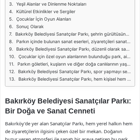
Yeşil Alanlar ve Dinlenme Noktaları
Kültürel Etkinlikler ve Sergiler
Çocuklar İçin Oyun Alanları
Sonuç Olarak
Bakırköy Belediyesi Sanatçılar Parkı, şehrin gürültüsünden uzaklaşmak ve doğanın tadını çıkarmak isteyenler için mükemmel bir kaçış noktasıdır. Park, hem sakin atmosferi hem de çeşitli sanat etkinlikleriyle dolup taşan sosyal alanları ile dikkat çekmektedir. Geniş yeşil alanları, yürüyüş yolları ve dinlenme alanları, ziyaretçilerin günün stresinden uzaklaşmalarını sağlıyor. Özellikle bahar aylarında açan çiçekler, parkın doğal güzelliklerini daha da artırıyor.
Parkın içinde bulunan sanat eserleri, ziyaretçileri sanatla buluştururken aynı zamanda estetik bir atmosfer yaratmaktadır. Çeşitli sanatçılara ait heykeller ve enstalasyonlar, parkın her köşesinde yer alarak, yürüyüş yapanların gözlerini kamaştırıyor. Bu eserler, hem yerli hem de uluslararası sanatçıların katkılarıyla oluşturulmuş, böylece parkın sanatsal kimliği pekiştirilmiştir.
Bakırköy Belediyesi Sanatçılar Parkı, düzenli olarak sanat etkinliklerine ev sahipliği yapmaktadır. Tiyatro gösterimleri, konserler ve sergiler, parkı sadece bir dinlenme alanı olmaktan çıkarıp, kültürel bir merkez haline getiriyor. Bu etkinlikler, hem yerel halkın hem de turistlerin ilgisini çekiyor, dolayısıyla parkın sosyal dinamikleri oldukça zenginleşiyor.
Çocuklar için özel oyun alanlarının bulunduğu park, aileler için de uygun bir ortam sunmaktadır. Aileler, çocuklarını güvenle oynatırken, kendileri de parkın doğal güzelliklerinin tadını çıkarabilirler. Oyun alanları, çocukların sosyal becerilerini geliştirmelerine ve eğlenceli vakit geçirmelerine olanak tanıyor.
Parkın göletleri, kuşların ve diğer doğa canlılarının yaşam alanı haline gelmiştir. Ziyaretçiler, gölet etrafında yürüyüş yaparken, zaman zaman su kenarındaki ördekleri veya diğer kuşları gözlemleyebilir. Bu durum, doğa ile iç içe bir deneyim sunarak, parkın ekolojik değerini artırmaktadır.
Bakırköy Belediyesi Sanatçılar Parkı, spor yapmayı sevenler için de çeşitli olanaklar sunmaktadır. Yürüyüş yollarının yanı sıra bisiklet parkurları, parktaki spor tutkunlarının vazgeçilmezidir. Ayrıca, açık hava spor aletleri, sağlıklı yaşamı destekleyen bir atmosfer yaratmaktadır.
Bakırköy Belediyesi Sanatçılar Parkı, hem kişisel hem de sosyal deneyimler açısından zengin bir ortam sunmaktadır. Doğa, sanat ve sporun bir araya geldiği bu park, hem yerel halk hem de ziyaretçiler için vazgeçilmez bir buluşma noktası haline gelmiştir. Sanatçılar Parkı, tüm bu özellikleriyle, İstanbul'un önemli yeşil alanlarından biri olarak öne çıkmaktadır.
Bakırköy Belediyesi Sanatçılar Parkı:
Bir Doğa ve Sanat Cenneti
Bakırköy’de yer alan Sanatçılar Parkı, hem yerel halkın hem
de ziyaretçilerin ilgisini çeken özel bir mekan. Doğanın
huzur veren atmosferi ile sanatı bir araya getiren bu park,