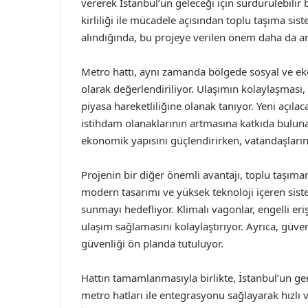
vererek İstanbul’un geleceği için sürdürülebilir
kirliliği ile mücadele açısından toplu taşıma si
alındığında, bu projeye verilen önem daha da ar
Metro hattı, aynı zamanda bölgede sosyal ve ek
olarak değerlendiriliyor. Ulaşımın kolaylaşması, i
piyasa hareketliliğine olanak tanıyor. Yeni açıla
istihdam olanaklarının artmasına katkıda bulu
ekonomik yapısını güçlendirirken, vatandaşların 
Projenin bir diğer önemli avantajı, toplu taşıma
modern tasarımı ve yüksek teknoloji içeren siste
sunmayı hedefliyor. Klimalı vagonlar, engelli erişi
ulaşım sağlamasını kolaylaştırıyor. Ayrıca, güven
güvenliği ön planda tutuluyor.
Hattın tamamlanmasıyla birlikte, İstanbul’un ge
metro hatları ile entegrasyonu sağlayarak hızlı 