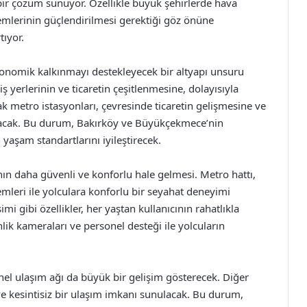
 bir çözüm sunuyor. Özellikle büyük şehirlerde hava
stemlerinin güçlendirilmesi gerektiği göz önüne
tıyor.
onomik kalkınmayı destekleyecek bir altyapı unsuru
ş yerlerinin ve ticaretin çeşitlenmesine, dolayısıyla
cak metro istasyonları, çevresinde ticaretin gelişmesine ve
nacak. Bu durum, Bakırköy ve Büyükçekmece’nin
yaşam standartlarını iyileştirecek.
nın daha güvenli ve konforlu hale gelmesi. Metro hattı,
mleri ile yolculara konforlu bir seyahat deneyimi
mi gibi özellikler, her yaştan kullanıcının rahatlıkla
lik kameraları ve personel desteği ile yolcuların
nel ulaşım ağı da büyük bir gelişim gösterecek. Diğer
ve kesintisiz bir ulaşım imkanı sunulacak. Bu durum,