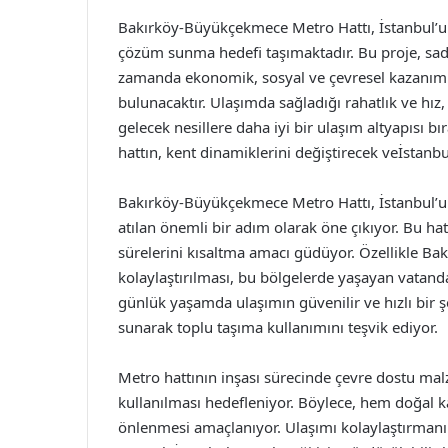
Bakırköy-Büyükçekmece Metro Hattı, İstanbul’un
çözüm sunma hedefi taşımaktadır. Bu proje, sade
zamanda ekonomik, sosyal ve çevresel kazanımla
bulunacaktır. Ulaşımda sağladığı rahatlık ve hız,
gelecek nesillere daha iyi bir ulaşım altyapısı bı
hattın, kent dinamiklerini değiştirecek veİstanbu
Bakırköy-Büyükçekmece Metro Hattı, İstanbul’u
atılan önemli bir adım olarak öne çıkıyor. Bu hat,
sürelerini kısaltma amacı güdüyor. Özellikle Ba
kolaylaştırılması, bu bölgelerde yaşayan vatanda
günlük yaşamda ulaşımın güvenilir ve hızlı bir şe
sunarak toplu taşıma kullanımını teşvik ediyor.
Metro hattının inşası sürecinde çevre dostu malz
kullanılması hedefleniyor. Böylece, hem doğal k
önlenmesi amaçlanıyor. Ulaşımı kolaylaştırmanın