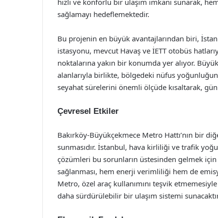
hızlı ve konforlu bir ulaşım imkanı sunarak, 
sağlamayı hedeflemektedir.
Bu projenin en büyük avantajlarından biri, İsta
istasyonu, mevcut Havaş ve İETT otobüs hatlarıy
noktalarına yakın bir konumda yer alıyor. Büyük
alanlarıyla birlikte, bölgedeki nüfus yoğunluğun
seyahat sürelerini önemli ölçüde kısaltarak, gün
Çevresel Etkiler
Bakırköy-Büyükçekmece Metro Hattı’nın bir diğ
sunmasıdır. İstanbul, hava kirliliği ve trafik yoğ
çözümleri bu sorunların üstesinden gelmek için k
sağlanması, hem enerji verimliliği hem de emisy
Metro, özel araç kullanımını teşvik etmemesiyle b
daha sürdürülebilir bir ulaşım sistemi sunacaktır