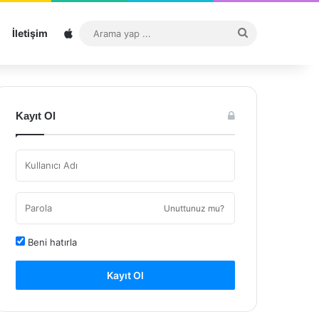
Sitemap
Arama
İletişim
yap
...
Kayıt Ol
Unuttunuz mu?
Beni hatırla
Kayıt Ol