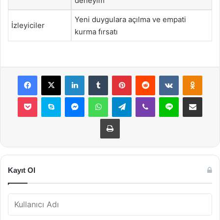
deneyim
Yeni duygulara açılma ve empati
İzleyiciler
kurma fırsatı
Facebook
X
LinkedIn
Tumblr
Pinterest
Reddit
VKontakte
Odnok
Pocket
Skype
Messenger
WhatsApp
Telegram
Viber
Line
E-Posta ile payla
Yazdır
Kayıt Ol