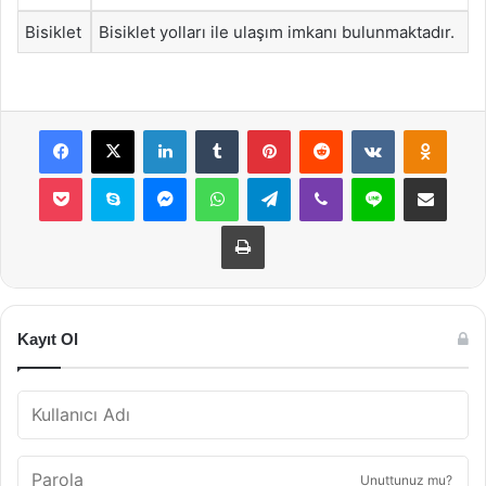
Bisiklet
Bisiklet yolları ile ulaşım imkanı bulunmaktadır.
Facebook
X
LinkedIn
Tumblr
Pinterest
Reddit
VKontakte
Odnok
Pocket
Skype
Messenger
WhatsApp
Telegram
Viber
Line
E-Posta ile payla
Yazdır
Kayıt Ol
Unuttunuz mu?