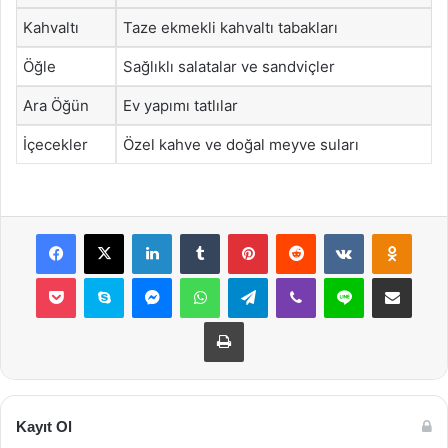
Kahvaltı
Taze ekmekli kahvaltı tabakları
Öğle
Sağlıklı salatalar ve sandviçler
Ara Öğün
Ev yapımı tatlılar
İçecekler
Özel kahve ve doğal meyve suları
Facebook
X
LinkedIn
Tumblr
Pinterest
Reddit
VKontakte
Odnok
Pocket
Skype
Messenger
WhatsApp
Telegram
Viber
Line
E-Posta ile payla
Yazdır
Kayıt Ol