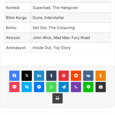
Komedi
Superbad, The Hangover
Bilim Kurgu
Dune, Interstellar
Korku
Get Out, The Conjuring
Aksiyon
John Wick, Mad Max: Fury Road
Animasyon
Inside Out, Toy Story
Facebook
X
LinkedIn
Tumblr
Pinterest
Reddit
VKontakte
Odnok
Pocket
Skype
Messenger
WhatsApp
Telegram
Viber
Line
E-Posta ile payla
Yazdır