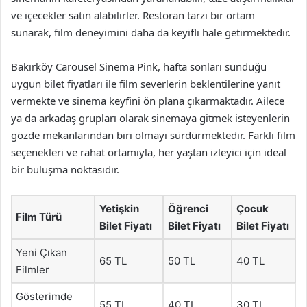
ve içecekler satın alabilirler. Restoran tarzı bir ortam
sunarak, film deneyimini daha da keyifli hale getirmektedir.
Bakırköy Carousel Sinema Pink, hafta sonları sunduğu
uygun bilet fiyatları ile film severlerin beklentilerine yanıt
vermekte ve sinema keyfini ön plana çıkarmaktadır. Ailece
ya da arkadaş grupları olarak sinemaya gitmek isteyenlerin
gözde mekanlarından biri olmayı sürdürmektedir. Farklı film
seçenekleri ve rahat ortamıyla, her yaştan izleyici için ideal
bir buluşma noktasıdır.
Yetişkin
Öğrenci
Çocuk
Film Türü
Bilet Fiyatı
Bilet Fiyatı
Bilet Fiyatı
Yeni Çıkan
65 TL
50 TL
40 TL
Filmler
Gösterimde
55 TL
40 TL
30 TL