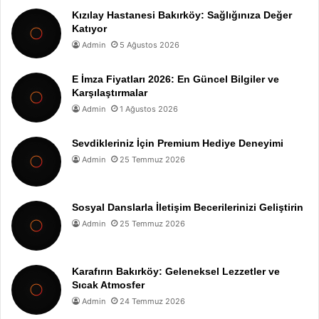
Kızılay Hastanesi Bakırköy: Sağlığınıza Değer
Katıyor
Admin
5 Ağustos 2026
E İmza Fiyatları 2026: En Güncel Bilgiler ve
Karşılaştırmalar
Admin
1 Ağustos 2026
Sevdikleriniz İçin Premium Hediye Deneyimi
Admin
25 Temmuz 2026
Sosyal Danslarla İletişim Becerilerinizi Geliştirin
Admin
25 Temmuz 2026
Karafırın Bakırköy: Geleneksel Lezzetler ve
Sıcak Atmosfer
Admin
24 Temmuz 2026