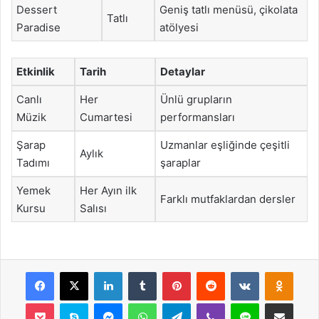
Dessert
Geniş tatlı menüsü, çikolata
Tatlı
Paradise
atölyesi
Etkinlik
Tarih
Detaylar
Canlı
Her
Ünlü grupların
Müzik
Cumartesi
performansları
Şarap
Uzmanlar eşliğinde çeşitli
Aylık
Tadımı
şaraplar
Yemek
Her Ayın ilk
Farklı mutfaklardan dersler
Kursu
Salısı
Facebook
X
LinkedIn
Tumblr
Pinterest
Reddit
VKontakte
Odnok
Pocket
Skype
Messenger
WhatsApp
Telegram
Viber
Line
E-Posta ile payla