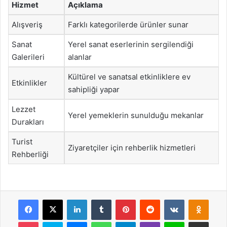
Hizmet
Açıklama
Alışveriş
Farklı kategorilerde ürünler sunar
Sanat
Yerel sanat eserlerinin sergilendiği
Galerileri
alanlar
Kültürel ve sanatsal etkinliklere ev
Etkinlikler
sahipliği yapar
Lezzet
Yerel yemeklerin sunulduğu mekanlar
Durakları
Turist
Ziyaretçiler için rehberlik hizmetleri
Rehberliği
Facebook
X
LinkedIn
Tumblr
Pinterest
Reddit
VKontakte
Odnok
Pocket
Skype
Messenger
WhatsApp
Telegram
Viber
Line
E-Posta ile payla