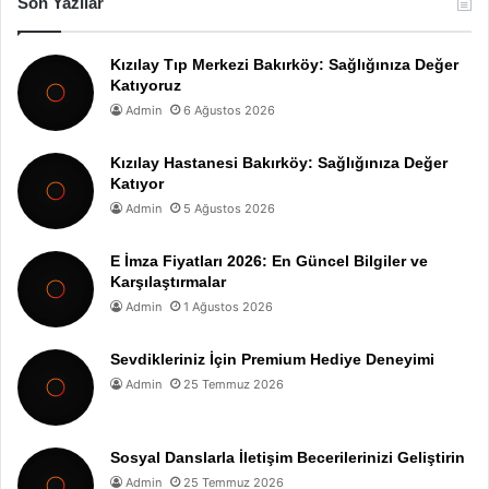
Son Yazılar
Kızılay Tıp Merkezi Bakırköy: Sağlığınıza Değer
Katıyoruz
Admin
6 Ağustos 2026
Kızılay Hastanesi Bakırköy: Sağlığınıza Değer
Katıyor
Admin
5 Ağustos 2026
E İmza Fiyatları 2026: En Güncel Bilgiler ve
Karşılaştırmalar
Admin
1 Ağustos 2026
Sevdikleriniz İçin Premium Hediye Deneyimi
Admin
25 Temmuz 2026
Sosyal Danslarla İletişim Becerilerinizi Geliştirin
Admin
25 Temmuz 2026