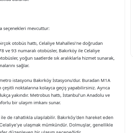
ma seçenekleri mevcuttur:
irçok otobüs hattı, Celaliye Mahallesi’ne doğrudan
78 ve 93 numaralı otobüsler, Bakırköy ile Celaliye
tobüsler, yoğun saatlerde sık aralıklarla hizmet sunarak,
malarını sağlar.
 metro istasyonu Bakırköy İstasyonu’dur. Buradan M1A
çeşitli noktalarına kolayca geçiş yapabilirsiniz. Ayrıca
dukça yakındır. Metrobus hattı, İstanbul’un Anadolu ve
forlu bir ulaşım imkanı sunar.
ile de rahatlıkla ulaşılabilir. Bakırköy’den hareket eden
e Celaliye’ye ulaşmak mümkündür. Dolmuşlar, genellikle
sefer düzenleyen bir ulaşım seçeneğidir.