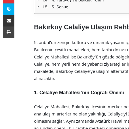
Skype
5. Sonuç
E-Posta ile paylaş
Bakırköy Celaliye Ulaşım Rehb
Yazdır
İstanbul’un zengin kültürü ve dinamik yaşamı içi
Bu ilçenin çeşitli mahalleleri, hem tarihi doku
Celaliye Mahallesi ise Bakırköy’ün gözde bölgeleri
Celaliye, hem yerli hem de yabancı ziyaretçiler içi
makalede, Bakırköy Celaliye’ye ulaşım alternatifl
alınacaktır.
1. Celaliye Mahallesi’nin Coğrafi Önemi
Celaliye Mahallesi, Bakırköy ilçesinin merkezin
ana ulaşım arterlerine olan yakınlığı, Celaliye’yi
olmasını sağlar. Aynı zamanda Atatürk Havalim
açısından önemli bir cazibe merkezi olmasına ka