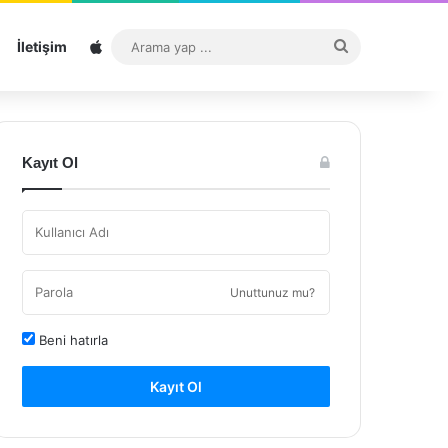
Sitemap
Arama
İletişim
yap
...
Kayıt Ol
Unuttunuz mu?
Beni hatırla
Kayıt Ol