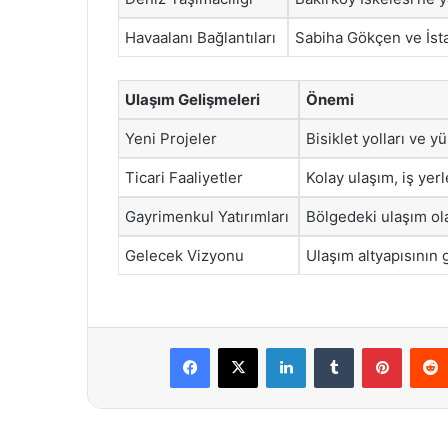
Havaalanı Bağlantıları
Sabiha Gökçen ve İsta
Ulaşım Gelişmeleri
Önemi
Yeni Projeler
Bisiklet yolları ve y
Ticari Faaliyetler
Kolay ulaşım, iş yerl
Gayrimenkul Yatırımları
Bölgedeki ulaşım ola
Gelecek Vizyonu
Ulaşım altyapısının 
Facebook
X
LinkedIn
Tumblr
Pintere