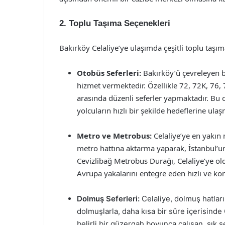
2. Toplu Taşıma Seçenekleri
Bakırköy Celaliye’ye ulaşımda çeşitli toplu taşı
Otobüs Seferleri:
Bakırköy’ü çevreleyen b
hizmet vermektedir. Özellikle 72, 72K, 76, 
arasında düzenli seferler yapmaktadır. Bu o
yolcuların hızlı bir şekilde hedeflerine ulaş
Metro ve Metrobus:
Celaliye’ye en yakın
metro hattına aktarma yaparak, İstanbul’un 
Cevizlibağ Metrobus Durağı, Celaliye’ye ol
Avrupa yakalarını entegre eden hızlı ve kon
Dolmuş Seferleri:
Celaliye, dolmuş hatları 
dolmuşlarla, daha kısa bir süre içerisind
belirli bir güzergah boyunca çalışan, sık 