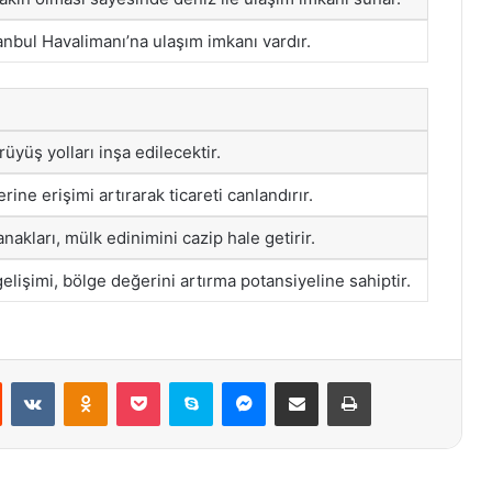
nbul Havalimanı’na ulaşım imkanı vardır.
ürüyüş yolları inşa edilecektir.
erine erişimi artırarak ticareti canlandırır.
nakları, mülk edinimini cazip hale getirir.
gelişimi, bölge değerini artırma potansiyeline sahiptir.
st
Reddit
VKontakte
Odnoklassniki
Pocket
Skype
Messenger
E-Posta ile paylaş
Yazdır