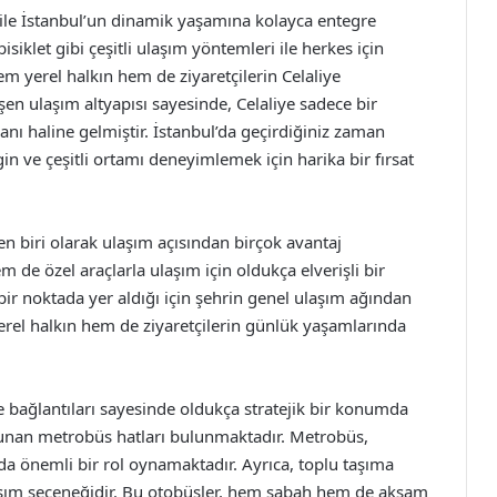
i ile İstanbul’un dinamik yaşamına kolayca entegre
isiklet gibi çeşitli ulaşım yöntemleri ile herkes için
 yerel halkın hem de ziyaretçilerin Celaliye
şen ulaşım altyapısı sayesinde, Celaliye sadece bir
anı haline gelmiştir. İstanbul’da geçirdiğiniz zaman
n ve çeşitli ortamı deneyimlemek için harika bir fırsat
n biri olarak ulaşım açısından birçok avantaj
 de özel araçlarla ulaşım için oldukça elverişli bir
ir noktada yer aldığı için şehrin genel ulaşım ağından
rel halkın hem de ziyaretçilerin günlük yaşamlarında
e bağlantıları sayesinde oldukça stratejik bir konumda
 sunan metrobüs hatları bulunmaktadır. Metrobüs,
a önemli bir rol oynamaktadır. Ayrıca, toplu taşıma
laşım seçeneğidir. Bu otobüsler, hem sabah hem de akşam