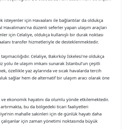
k isteyenler için Havaalanı ile bağlantılar da oldukça
l Havalimanı’na düzenli seferler yapan ulaşım araçları
er için Celaliye, oldukça kullanışlı bir durak noktası
aalanı transfer hizmetleriyle de desteklenmektedir.
aşımacılığıdır. Celaliye, Bakırköy İskelesi’ne oldukça
z yolu ile ulaşım imkanı sunarak İstanbul’un çeşitli
ek, özellikle yaz aylarında ve sıcak havalarda tercih
uluk sağlar hem de alternatif bir ulaşım aracı olarak öne
al ve ekonomik hayatını da olumlu yönde etkilemektedir.
 artırmakta, bu da bölgedeki ticari faaliyetleri
aliye’nin mahalle sakinleri için de günlük hayatı daha
ve çalışanlar için zaman yönetimi noktasında büyük