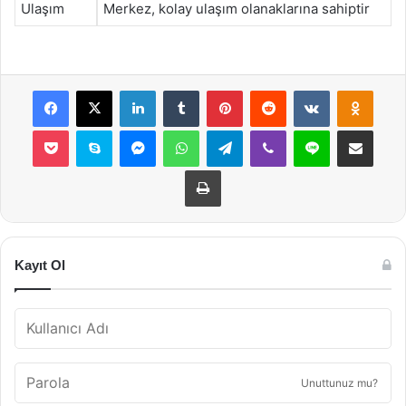
Ulaşım
Merkez, kolay ulaşım olanaklarına sahiptir
Facebook
X
LinkedIn
Tumblr
Pinterest
Reddit
VKontakte
Odnok
Pocket
Skype
Messenger
WhatsApp
Telegram
Viber
Line
E-Posta ile payla
Yazdır
Kayıt Ol
Unuttunuz mu?