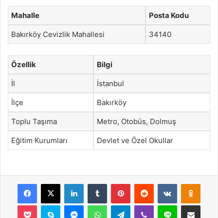
Mahalle
Posta Kodu
Bakırköy Cevizlik Mahallesi
34140
Özellik
Bilgi
İl
İstanbul
İlçe
Bakırköy
Toplu Taşıma
Metro, Otobüs, Dolmuş
Eğitim Kurumları
Devlet ve Özel Okullar
Facebook
X
LinkedIn
Tumblr
Pinterest
Reddit
VKontakte
Odnok
Pocket
Skype
Messenger
WhatsApp
Telegram
Viber
Line
E-Posta ile payla