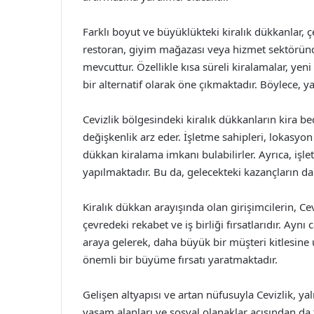
Farklı boyut ve büyüklükteki kiralık dükkanlar, çe
restoran, giyim mağazası veya hizmet sektöründe 
mevcuttur. Özellikle kısa süreli kiralamalar, yeni
bir alternatif olarak öne çıkmaktadır. Böylece, y
Cevizlik bölgesindeki kiralık dükkanların kira b
değişkenlik arz eder. İşletme sahipleri, lokasyon
dükkan kiralama imkanı bulabilirler. Ayrıca, işl
yapılmaktadır. Bu da, gelecekteki kazançların d
Kiralık dükkan arayışında olan girişimcilerin, Cev
çevredeki rekabet ve iş birliği fırsatlarıdır. Ayn
araya gelerek, daha büyük bir müşteri kitlesine ula
önemli bir büyüme fırsatı yaratmaktadır.
Gelişen altyapısı ve artan nüfusuyla Cevizlik, ya
yaşam alanları ve sosyal olanaklar açısından da 