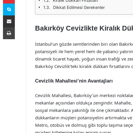
Kiralık Dükkan Fırsatları
Skype
Dikkat Edilmesi Gerekenler
E-Posta ile paylaş
Bakırköy Cevizlikte Kiralık Dü
Yazdır
İstanbul’un gözde semtlerinden biri olan Bakırköy
potansiyeli ile hem yerel hem de yabancı yatırımc
dinamik ticaret hayatı, yoğun insan trafiği ve ze
Bakırköy Cevizlik’teki kiralık dükkan fırsatlarını d
Cevizlik Mahallesi’nin Avantajları
Cevizlik Mahallesi, Bakırköy’ün merkezi noktalar
mekanlar açısından oldukça zengindir. Mahalle, a
sosyal mekanlara yakınlığı ile öne çıkmaktadır. 
dükkanların müşteri potansiyelini artırmakta ve 
Metro, otobüs ve dolmuş gibi toplu taşıma seçen
müşteri kitlelerine kolay erişim sunar.