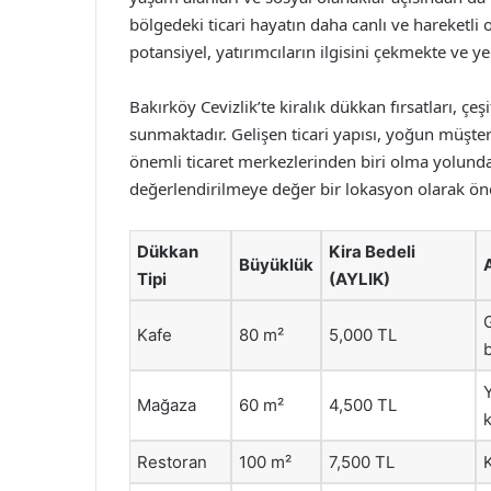
bölgedeki ticari hayatın daha canlı ve hareketli
potansiyel, yatırımcıların ilgisini çekmekte ve ye
Bakırköy Cevizlik’te kiralık dükkan fırsatları, çeş
sunmaktadır. Gelişen ticari yapısı, yoğun müşteri
önemli ticaret merkezlerinden biri olma yolunda 
değerlendirilmeye değer bir lokasyon olarak ön
Dükkan
Kira Bedeli
Büyüklük
Tipi
(AYLIK)
G
Kafe
80 m²
5,000 TL
Y
Mağaza
60 m²
4,500 TL
Restoran
100 m²
7,500 TL
K