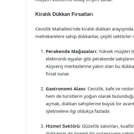
Kiralık Dükkan Fırsatları
Cevizlik Mahallesi’nde kiralık dükkan arayışında 
metrekarelere sahip dükkanlar, çeşitli sektörler
Perakende Mağazaları
: Yüksek müşteri t
elektronik eşyalar gibi perakende satışları
Alışveriş merkezlerine yakın olan bu dükkan
fırsat sunar.
Gastronomi Alanı
: Cevizlik, kafe ve rest
hem de turistlerin yoğun olarak bulunduğu
açmak, dükkan sahiplerine büyük bir avantaj 
işletmelere ilgi oldukça fazladır.
Hizmet Sektörü
: Güzellik salonları, kuaf
dükkanlar da önemli bir potansiyele sahip