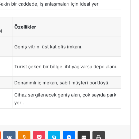
akin bir caddede, iş anlaşmaları için ideal yer.
Özellikler
i
Geniş vitrin, üst kat ofis imkanı.
Turist çeken bir bölge, ihtiyaç varsa depo alanı.
Donanımlı iç mekan, sabit müşteri portföyü.
Cihaz sergilenecek geniş alan, çok sayıda park
yeri.
st
Reddit
VKontakte
Odnoklassniki
Pocket
Skype
Messenger
E-Posta ile paylaş
Yazdır