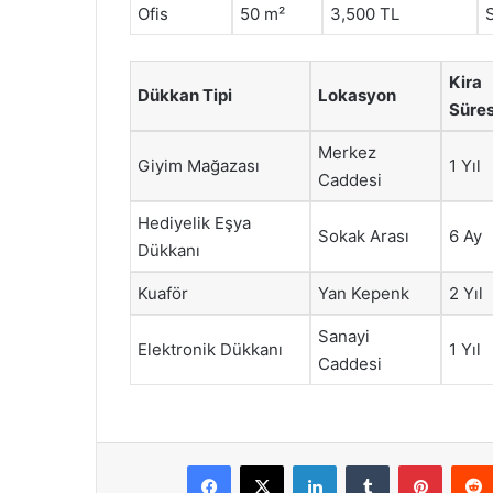
Ofis
50 m²
3,500 TL
S
Kira
Dükkan Tipi
Lokasyon
Süres
Merkez
Giyim Mağazası
1 Yıl
Caddesi
Hediyelik Eşya
Sokak Arası
6 Ay
Dükkanı
Kuaför
Yan Kepenk
2 Yıl
Sanayi
Elektronik Dükkanı
1 Yıl
Caddesi
Facebook
X
LinkedIn
Tumblr
Pintere