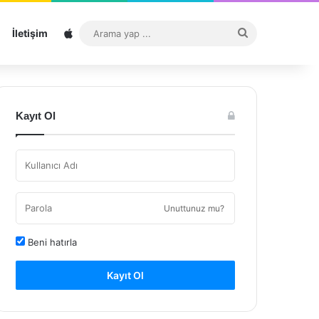
Sitemap
Arama
İletişim
yap
...
Kayıt Ol
Unuttunuz mu?
Beni hatırla
Kayıt Ol