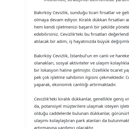
Bakırköy Cevizlik, sunduğu ticari fırsatlar ve geli
olmaya devam ediyor. Kiralık dükkan fırsatları ara
hem kendi işletmenizi başarılı bir şekilde yönete
edebilirsiniz. Cevizlik’teki bu fırsatları değer
atılacak bir adım, iş hayatınızda büyük değişimler
Bakırköy Cevizlik, İstanbul’un en canlı ve hareke
olanakları, sosyal aktiviteler ve ulaşım kolaylıkl
bir lokasyon haline gelmiştir. Özellikle ticaret y
pek çok işletme sahibinin ilgisini çekmektedir. Ce
yaparak, ekonomik canlılığı artırmaktadır.
Cevizlik’teki kiralık dükkanlar, genellikle geniş v
da, potansiyel müşterilere ulaşmak isteyen işlet
olduğu caddelerde bulunan dükkanlar, görünürlü
ulaşımı kolaylaştıran park alanları da bulunmak
artırmasına yardımcı olacaktır.