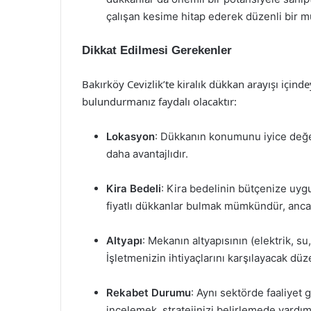
çalışan kesime hitap ederek düzenli bir müş
Dikkat Edilmesi Gerekenler
Bakırköy Cevizlik’te kiralık dükkan arayışı için
bulundurmanız faydalı olacaktır:
Lokasyon
: Dükkanın konumunu iyice değer
daha avantajlıdır.
Kira Bedeli
: Kira bedelinin bütçenize uy
fiyatlı dükkanlar bulmak mümkündür, ancak
Altyapı
: Mekanın altyapısının (elektrik, su
İşletmenizin ihtiyaçlarını karşılayacak düzey
Rekabet Durumu
: Aynı sektörde faaliyet
incelemek, stratejinizi belirlemede yardımc