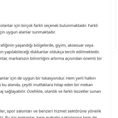
olanlar için birçok farklı seçenek bulunmaktadır. Farklı
 için uygun alanlar sunmaktadır.
rafiğinin yaşandığı bölgelerde, giyim, aksesuar veya
nın yapılabileceği dükkanlar oldukça tercih edilmektedir.
lar, markanızın bilinirliğini artırma açısından önemli bir
oranlar için de uygun bir lokasyondur. Hem yerli halkın
 bu alanda, çeşitli mutfaklara hitap eden bir mekan
sağlayabilir. Özellikle, otantik ve farklı lezzetler sunan
örler, spor salonları ve benzeri hizmet sektörüne yönelik
tir. Bu tür mekanlar, hem mahalle sakinlerine hem de