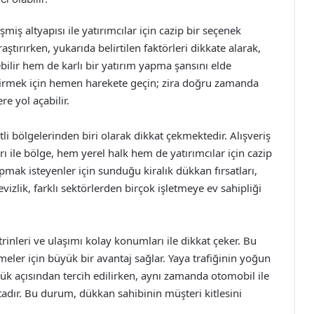
şmiş altyapısı ile yatırımcılar için cazip bir seçenek
ştırırken, yukarıda belirtilen faktörleri dikkate alarak,
bilir hem de karlı bir yatırım yapma şansını elde
lendirmek için hemen harekete geçin; zira doğru zamanda
e yol açabilir.
tli bölgelerinden biri olarak dikkat çekmektedir. Alışveriş
arı ile bölge, hem yerel halk hem de yatırımcılar için cazip
apmak isteyenler için sunduğu kiralık dükkan fırsatları,
vizlik, farklı sektörlerden birçok işletmeye ev sahipliği
itrinleri ve ulaşımı kolay konumları ile dikkat çeker. Bu
meler için büyük bir avantaj sağlar. Yaya trafiğinin yoğun
k açısından tercih edilirken, aynı zamanda otomobil ile
tadır. Bu durum, dükkan sahibinin müşteri kitlesini