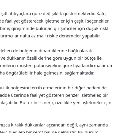
şitli ihtiyaçlara göre değişiklik göstermektedir. Kafe,
faaliyet gösterecek işletmeler için çeşitli seçenekler
 bir iş girişiminde bulunan girişimciler için düşük riskli
atırımcılar daha az mali riskle denemeler yapabilir.
edelleri de bölgenin dinamiklerine bağlı olarak
 ve dükkanın özelliklerine göre uygun bir bütçe ile
etmelerin müşteri potansiyeline göre fiyatlandırmalar da
aha öngörülebilir hale gelmesini sağlamaktadır.
izlik bölgesini tercih etmelerinin bir diğer nedeni de,
ı cadde üzerinde faaliyet gösteren benzer işletmeler, bir
şabilir. Bu tür bir sinerji, özellikle yeni işletmeler için
lnızca kiralık dükkanlar açısından değil, aynı zamanda
tercih edilen bir semt haline gelmiştir. Bu durum,