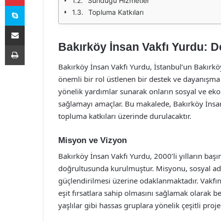
Sunduğu Hizmetler
Skype
Topluma Katkıları
E-Posta ile paylaş
Bakırköy İnsan Vakfı Yurdu: 
Yazdır
Bakırköy İnsan Vakfı Yurdu, İstanbul’un Bakırköy
önemli bir rol üstlenen bir destek ve dayanışma
yönelik yardımlar sunarak onların sosyal ve eko
sağlamayı amaçlar. Bu makalede, Bakırköy İnsa
topluma katkıları üzerinde durulacaktır.
Misyon ve Vizyon
Bakırköy İnsan Vakfı Yurdu, 2000’li yılların ba
doğrultusunda kurulmuştur. Misyonu, sosyal ada
güçlendirilmesi üzerine odaklanmaktadır. Vakfın
eşit fırsatlara sahip olmasını sağlamak olarak be
yaşlılar gibi hassas gruplara yönelik çeşitli proje