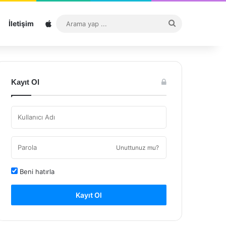
Sitemap
Arama
İletişim
yap
...
Kayıt Ol
Unuttunuz mu?
Beni hatırla
Kayıt Ol