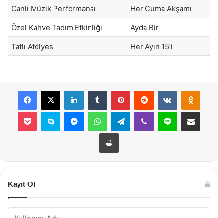
Canlı Müzik Performansı
Her Cuma Akşamı
Özel Kahve Tadım Etkinliği
Ayda Bir
Tatlı Atölyesi
Her Ayın 15’i
Facebook
X
LinkedIn
Tumblr
Pinterest
Reddit
VKontakte
Odnok
Pocket
Skype
Messenger
WhatsApp
Telegram
Viber
Line
E-Posta ile payla
Yazdır
Kayıt Ol