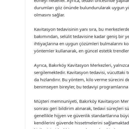
etmeyi hedefler. Ayrıca, tedavi öncesinde yapıla
durumları göz önünde bulundurularak uygun yönte
olmasını sağlar.
Kavitasyon tedavisinin yanı sıra, bu merkezlerde
bakımından, selülit tedavisine kadar geniş bir yel
ihtiyaçlarına en uygun çözümleri bulmalarını kol
yöntemler kullanarak, en güncel estetik trendler
Ayrıca, Bakırköy Kavitasyon Merkezleri, yalnızca 
sergilemektedir. Kavitasyon tedavisi, vücuttaki 
da hızlandırır. Bu yöntem, kilo verme sürecini de
benimseyen bireyler, bu tedaviyi programlarına da
Müşteri memnuniyeti, Bakırköy Kavitasyon Merkez
sonrası geri bildirim alınarak, tedavi süreçleri sü
genellikle hijyen ve güvenlik standartlarına bü
kendilerini güvende hissetmelerini sağlamaktadır