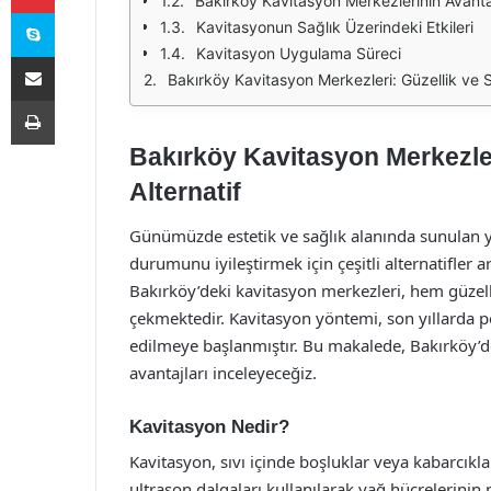
Bakırköy Kavitasyon Merkezlerinin Avantaj
Skype
Kavitasyonun Sağlık Üzerindeki Etkileri
Kavitasyon Uygulama Süreci
E-Posta ile paylaş
Bakırköy Kavitasyon Merkezleri: Güzellik ve Sağ
Yazdır
Bakırköy Kavitasyon Merkezleri
Alternatif
Günümüzde estetik ve sağlık alanında sunulan y
durumunu iyileştirmek için çeşitli alternatifler
Bakırköy’deki kavitasyon merkezleri, hem güzel
çekmektedir. Kavitasyon yöntemi, son yıllarda pop
edilmeye başlanmıştır. Bu makalede, Bakırköy’d
avantajları inceleyeceğiz.
Kavitasyon Nedir?
Kavitasyon, sıvı içinde boşluklar veya kabarcıkla
ultrason dalgaları kullanılarak yağ hücrelerini