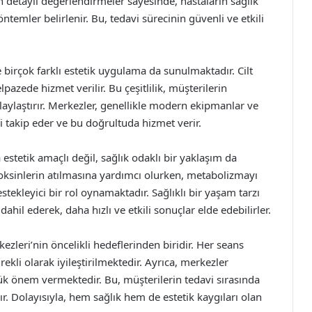
n detaylı değerlendirmeler sayesinde, hastaların sağlık
mler belirlenir. Bu, tedavi sürecinin güvenli ve etkili
 birçok farklı estetik uygulama da sunulmaktadır. Cilt
pazede hizmet verilir. Bu çeşitlilik, müşterilerin
aylaştırır. Merkezler, genellikle modern ekipmanlar ve
i takip eder ve bu doğrultuda hizmet verir.
estetik amaçlı değil, sağlık odaklı bir yaklaşım da
toksinlerin atılmasına yardımcı olurken, metabolizmayı
stekleyici bir rol oynamaktadır. Sağlıklı bir yaşam tarzı
hil ederek, daha hızlı ve etkili sonuçlar elde edebilirler.
leri’nin öncelikli hedeflerinden biridir. Her seans
rekli olarak iyileştirilmektedir. Ayrıca, merkezler
yük önem vermektedir. Bu, müşterilerin tedavi sırasında
. Dolayısıyla, hem sağlık hem de estetik kaygıları olan