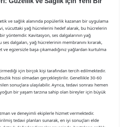
: Güzellik ve Sağlık İçin Yeni Bir
tetik ve sağlık alanında popülerlik kazanan bir uygulama
i, vücuttaki yağ hücrelerini hedef alarak, bu hücrelerin
bir yöntemdir. Kavitasyon, ses dalgalarının yağ
Bu ses dalgaları, yağ hücrelerinin membranını kırarak,
yet ve egzersizle başa çıkamadığınız yağlardan kurtulma
rmediği için birçok kişi tarafından tercih edilmektedir.
ızlık hissi olmadan gerçekleştirilir. Genellikle 30-60
ilen sonuçlara ulaşılabilir. Ayrıca, tedavi sonrası hemen
yoğun bir yaşam tarzına sahip olan bireyler için büyük
uzman ve deneyimli ekiplerle hizmet vermektedir.
irilmiş tedavi planları sunarak, en iyi sonuçları elde