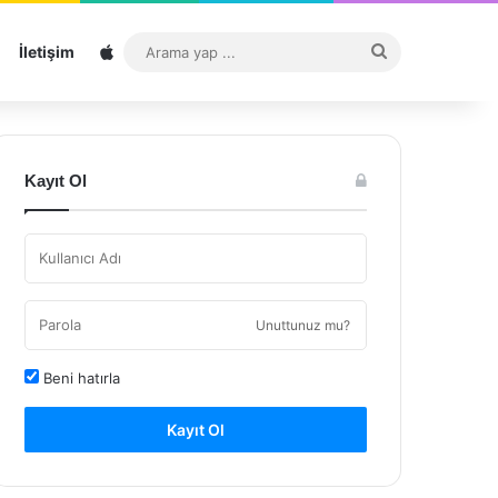
Sitemap
Arama
İletişim
yap
...
Kayıt Ol
Unuttunuz mu?
Beni hatırla
Kayıt Ol