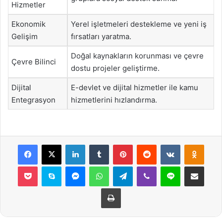
Hizmetler
Ekonomik
Yerel işletmeleri destekleme ve yeni iş
Gelişim
fırsatları yaratma.
Doğal kaynakların korunması ve çevre
Çevre Bilinci
dostu projeler geliştirme.
Dijital
E-devlet ve dijital hizmetler ile kamu
Entegrasyon
hizmetlerini hızlandırma.
Facebook
X
LinkedIn
Tumblr
Pinterest
Reddit
VKontakte
Odnok
Pocket
Skype
Messenger
WhatsApp
Telegram
Viber
Line
E-Posta ile payla
Yazdır