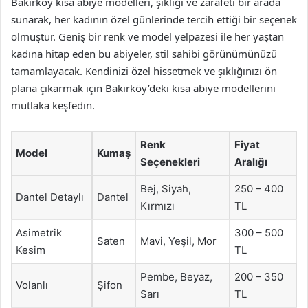
Bakırköy kısa abiye modelleri, şıklığı ve zarafeti bir arada
sunarak, her kadının özel günlerinde tercih ettiği bir seçenek
olmuştur. Geniş bir renk ve model yelpazesi ile her yaştan
kadına hitap eden bu abiyeler, stil sahibi görünümünüzü
tamamlayacak. Kendinizi özel hissetmek ve şıklığınızı ön
plana çıkarmak için Bakırköy’deki kısa abiye modellerini
mutlaka keşfedin.
Renk
Fiyat
Model
Kumaş
Seçenekleri
Aralığı
Bej, Siyah,
250 – 400
Dantel Detaylı
Dantel
Kırmızı
TL
Asimetrik
300 – 500
Saten
Mavi, Yeşil, Mor
Kesim
TL
Pembe, Beyaz,
200 – 350
Volanlı
Şifon
Sarı
TL