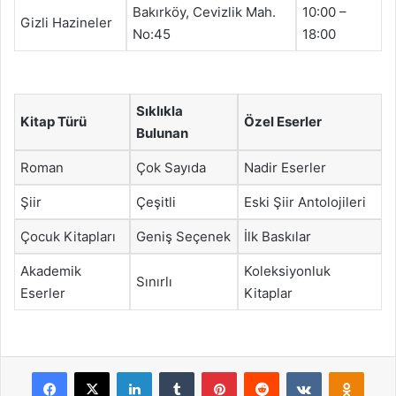
Bakırköy, Cevizlik Mah.
10:00 –
Gizli Hazineler
No:45
18:00
Sıklıkla
Kitap Türü
Özel Eserler
Bulunan
Roman
Çok Sayıda
Nadir Eserler
Şiir
Çeşitli
Eski Şiir Antolojileri
Çocuk Kitapları
Geniş Seçenek
İlk Baskılar
Akademik
Koleksiyonluk
Sınırlı
Eserler
Kitaplar
Facebook
X
LinkedIn
Tumblr
Pinterest
Reddit
VKontakte
Odnok