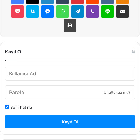
Pocket
Skype
Messenger
WhatsApp
Telegram
Viber
Line
E-Posta ile payla
Yazdır
Kayıt Ol
Unuttunuz mu?
Beni hatırla
Kayıt Ol