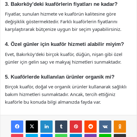
3. Bakırköy’deki kuaförlerin fiyatları ne kadar?
Fiyatlar, sunulan hizmete ve kuaförün kalitesine göre
değişiklik göstermektedir. Farklı kuaförlerin fiyatlarını
karşılaştırarak bütçenize uygun bir seçim yapabilirsiniz.
4. Özel günler için kuaför hizmeti alabilir miyim?
Evet, Bakırköy’deki birçok kuaför, düğün, nişan gibi özel
günler için gelin saçı ve makyaj hizmetleri sunmaktadır.
5. Kuaförlerde kullanılan ürünler organik mi?
Birçok kuaför, doğal ve organik ürünler kullanarak sağlıklı
bakım hizmetleri sunmaktadır. Ancak, tercih ettiğiniz
kuaförle bu konuda bilgi almanızda fayda var.
Facebook
X
LinkedIn
Tumblr
Pinterest
Reddit
VKontakte
Odnok
Pocket
Skype
Messenger
WhatsApp
Telegram
Viber
Line
E-Posta ile payla