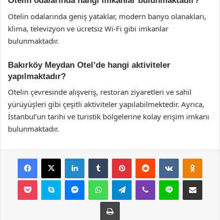
Otelin odalarında hangi imkanlar bulunmaktadır?
Otelin odalarında geniş yataklar, modern banyo olanakları,
klima, televizyon ve ücretsiz Wi-Fi gibi imkanlar
bulunmaktadır.
Bakırköy Meydan Otel’de hangi aktiviteler
yapılmaktadır?
Otelin çevresinde alışveriş, restoran ziyaretleri ve sahil
yürüyüşleri gibi çeşitli aktiviteler yapılabilmektedir. Ayrıca,
İstanbul’un tarihi ve turistik bölgelerine kolay erişim imkanı
bulunmaktadır.
Facebook
X
LinkedIn
Tumblr
Pinterest
Reddit
VKontakte
Odnok
Pocket
Skype
Messenger
WhatsApp
Telegram
Viber
Line
E-Posta ile payla
Yazdır