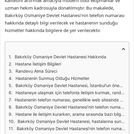
kalitesini artırmak amacıyla modern tıbbi ekipmanlar ve
uzman hekim kadrosuyla donatılmıştır. Bu makalede,
Bakırköy Osmaniye Devlet Hastanesi’nin telefon numarası
hakkında detaylı bilgi verilecek ve hastanenin sunduğu
hizmetler hakkında bilgilere de yer verilecektir.
Bakırköy Osmaniye Devlet Hastanesi Hakkında
Hastane İletişim Bilgileri
Randevu Alma Süreci
Hastanenin Sunmuş Olduğu Hizmetler
Bakırköy Osmaniye Devlet Hastanesi, İstanbul'un önemli sağlık kuruluşlarından biridir. Hastane, geniş bir yelpazede sunmuş olduğu sağlık hizmetleri ile halkın sağlık ihtiyaçlarını karşılamaktadır. Hastanenin sunduğu hizmetlerin kalitesi, hastaların memnuniyetini artırmakta ve sağlık alanında güvenilir bir tercih olmasını sağlamaktadır. Bu nedenle, hastane ile iletişim kurmak isteyenlerin en çok merak ettiği konulardan biri de telefon numarasıdır.
Hastaneye ulaşmak için telefonla iletişim kurmak, randevu almak veya herhangi bir bilgi talep etmek isteyenler için oldukça önemlidir. Bakırköy Osmaniye Devlet Hastanesi, hastalarına ve yakınlarına bilgi akışını sağlamak amacıyla belirli bir telefon numarası kullanmaktadır. Bu numara, hastanenin sunduğu hizmetlerden faydalanmak isteyen herkes için önemli bir iletişim kanalıdır.
Hastanenin telefon numarası, genellikle web sitesinde ve diğer resmi duyurularda yer almaktadır. Bu numara üzerinden, hastaneye ait çeşitli birimlere ulaşmak, uzman doktorlarla görüşmek ya da acil durumlarda destek almak mümkündür. Hastane, hastalarına en iyi şekilde hizmet vermek amacıyla iletişim kanallarını sürekli olarak güncel tutmaktadır.
Bakırköy Osmaniye Devlet Hastanesi'nin telefon numarasını arayan hastalar, randevu sisteminde ya da muayene işlemlerinde kolaylık sağlamak adına önceden bilgi alabilirler. Ayrıca, hastanenin sunduğu sağlık programları ve kampanyalar hakkında da bilgi almak için bu iletişim kanalını kullanmak mümkündür. Bu durum, hastaların sağlık süreçlerini daha verimli bir şekilde yönetmelerine yardımcı olmaktadır.
Hastane ile iletişim kurarken, arama sırasında bazı bilgiler vermeniz gerekebilir. Örneğin, hangi birimle ilgili bilgi almak istediğinizi belirtmek, işlemlerinizi hızlandıracaktır. Ayrıca, acil durumlarda hastanenin acil servisine yönlendirilmeniz de mümkündür. Bu nedenle, telefon numarasını kullanarak doğru birimle hızlıca iletişim kurmak oldukça önemlidir.
Bakırköy Osmaniye Devlet Hastanesi, hastalarına sunduğu tüm hizmetlerde olduğu gibi iletişim alanında da profesyonel bir yaklaşım sergilemektedir. Hastane personeli, telefonla gelen tüm talepleri titizlikle değerlendirerek, hastaların ihtiyaçlarını en iyi şekilde karşılamaya çalışmaktadır. Bu durum, hastane ile kurulan iletişimin kalitesini artırmakta ve hastaların memnuniyetini sağlamaktadır.
Bakırköy Osmaniye Devlet Hastanesi'nin telefon numarası, sağlık hizmetlerine ulaşmak isteyenler için kritik bir iletişim aracıdır. Hastalar, bu numara aracılığıyla ihtiyaç duydukları bilgiye hızlı ve kolay bir şekilde ulaşabilirler. Hastanenin sunduğu hizmetlerin etkin bir şekilde kullanılabilmesi için telefon ile iletişimin önemi büyüktür.