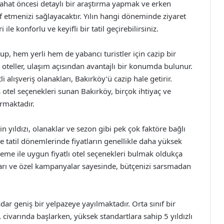
hat öncesi detaylı bir araştırma yapmak ve erken
f etmenizi sağlayacaktır. Yılın hangi döneminde ziyaret
le konforlu ve keyifli bir tatil geçirebilirsiniz.
up, hem yerli hem de yabancı turistler için cazip bir
oteller, ulaşım açısından avantajlı bir konumda bulunur.
 alışveriş olanakları, Bakırköy’ü cazip hale getirir.
iş otel seçenekleri sunan Bakırköy, birçok ihtiyaç ve
ırmaktadır.
in yıldızı, olanaklar ve sezon gibi pek çok faktöre bağlı
ve tatil dönemlerinde fiyatların genellikle daha yüksek
leme ile uygun fiyatlı otel seçenekleri bulmak oldukça
arı ve özel kampanyalar sayesinde, bütçenizi sarsmadan
adar geniş bir yelpazeye yayılmaktadır. Orta sınıf bir
civarında başlarken, yüksek standartlara sahip 5 yıldızlı