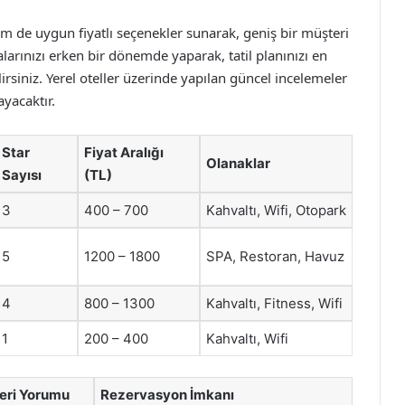
em de uygun fiyatlı seçenekler sunarak, geniş bir müşteri
larınızı erken bir dönemde yaparak, tatil planınızı en
irsiniz. Yerel oteller üzerinde yapılan güncel incelemeler
yacaktır.
Star
Fiyat Aralığı
Olanaklar
Sayısı
(TL)
3
400 – 700
Kahvaltı, Wifi, Otopark
5
1200 – 1800
SPA, Restoran, Havuz
4
800 – 1300
Kahvaltı, Fitness, Wifi
1
200 – 400
Kahvaltı, Wifi
eri Yorumu
Rezervasyon İmkanı