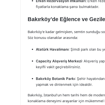
Erken Rezervasyon İmkanları:
Erken reze
fiyatlarla konaklama şansı bulmaktadır.
Bakırköy’de Eğlence ve Gezile
Bakırköy’e kadar gelmişken, semtin sunduğu sos
Söz konusu olanaklar arasında:
Atatürk Havalimanı
: Şimdi park olan bu ye
Capacity Alışveriş Merkezi
: Alışveriş ya
keyifli vakit geçirebilirsiniz.
Bakırköy Botanik Parkı
: Şehir hayatından
yapmak ve dinlenmek için idealdir.
Bakırköy, İstanbul’un hem tarihi hem de modern 
konaklama deneyimi arayanlar için mükemmel bir s