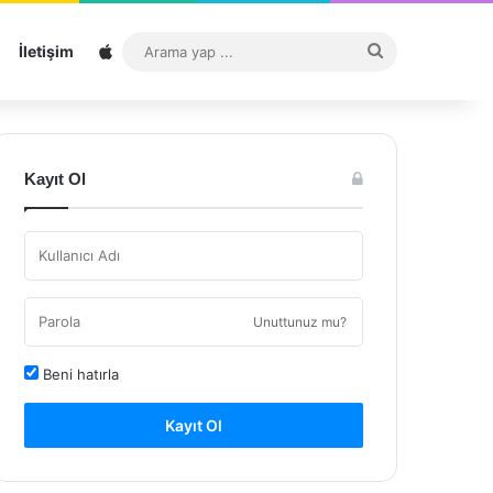
Sitemap
Arama
İletişim
yap
...
Kayıt Ol
Unuttunuz mu?
Beni hatırla
Kayıt Ol