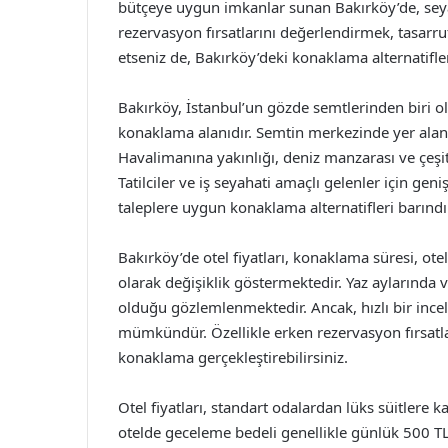
bütçeye uygun imkanlar sunan Bakırköy’de, seya
rezervasyon fırsatlarını değerlendirmek, tasarru
etseniz de, Bakırköy’deki konaklama alternatifleri i
Bakırköy, İstanbul’un gözde semtlerinden biri ol
konaklama alanıdır. Semtin merkezinde yer alan 
Havalimanına yakınlığı, deniz manzarası ve çeşitli
Tatilciler ve iş seyahati amaçlı gelenler için gen
taleplere uygun konaklama alternatifleri barınd
Bakırköy’de otel fiyatları, konaklama süresi, otel
olarak değişiklik göstermektedir. Yaz aylarında 
olduğu gözlemlenmektedir. Ancak, hızlı bir ince
mümkündür. Özellikle erken rezervasyon fırsatl
konaklama gerçekleştirebilirsiniz.
Otel fiyatları, standart odalardan lüks süitlere k
otelde geceleme bedeli genellikle günlük 500 TL 