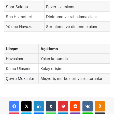
Spor Salonu
Egzersiz imkanı
Spa Hizmetleri
Dinlenme ve rahatlama alanı
Yüzme Havuzu
Serinleme ve dinlenme alanı
Ulaşım
Açıklama
Havaalanı
Yakın konumda
Kamu Ulaşımı
Kolay erişim
Çevre Mekanlar
Alışveriş merkezleri ve restoranlar
Facebook
X
LinkedIn
Tumblr
Pinterest
Reddit
VKontakte
Odnok
Pocket
Skype
Messenger
WhatsApp
Telegram
Viber
Line
E-Posta ile payla