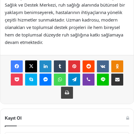
Sağlık ve Destek Merkezi, ruh sağlığı alanında bütünsel bir
yaklaşım benimseyerek, hastalarının ihtiyaçlarına yönelik
çeşitli hizmetler sunmaktadır. Uzman kadrosu, modern
olanakları ve toplumsal destek projeleri ile hem bireysel
hem de toplumsal düzeyde ruh sağlığına katkı sağlamaya
devam etmektedir.
Facebook
X
LinkedIn
Tumblr
Pinterest
Reddit
VKontakte
Odnok
Pocket
Skype
Messenger
WhatsApp
Telegram
Viber
Line
E-Posta ile payla
Yazdır
Kayıt Ol