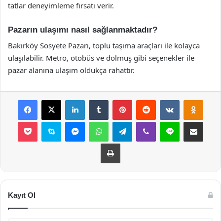
tatlar deneyimleme fırsatı verir.
Pazarın ulaşımı nasıl sağlanmaktadır?
Bakırköy Sosyete Pazarı, toplu taşıma araçları ile kolayca
ulaşılabilir. Metro, otobüs ve dolmuş gibi seçenekler ile
pazar alanına ulaşım oldukça rahattır.
Facebook
X
LinkedIn
Tumblr
Pinterest
Reddit
VKontakte
Odnok
Pocket
Skype
Messenger
WhatsApp
Telegram
Viber
Line
E-Posta ile payla
Yazdır
Kayıt Ol