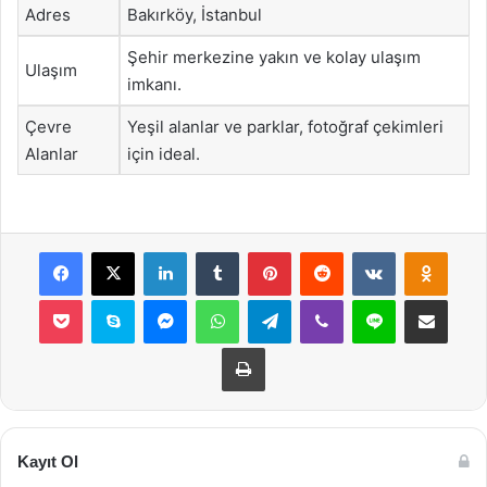
Adres
Bakırköy, İstanbul
Şehir merkezine yakın ve kolay ulaşım
Ulaşım
imkanı.
Çevre
Yeşil alanlar ve parklar, fotoğraf çekimleri
Alanlar
için ideal.
Facebook
X
LinkedIn
Tumblr
Pinterest
Reddit
VKontakte
Odnok
Pocket
Skype
Messenger
WhatsApp
Telegram
Viber
Line
E-Posta ile payla
Yazdır
Kayıt Ol