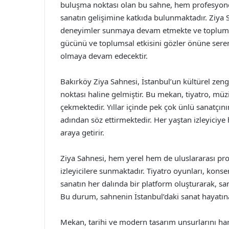
buluşma noktası olan bu sahne, hem profesyonel
sanatın gelişimine katkıda bulunmaktadır. Ziya S
deneyimler sunmaya devam etmekte ve toplumun sa
gücünü ve toplumsal etkisini gözler önüne seren
olmaya devam edecektir.
Bakırköy Ziya Sahnesi, İstanbul’un kültürel zeng
noktası haline gelmiştir. Bu mekan, tiyatro, müzi
çekmektedir. Yıllar içinde pek çok ünlü sanatçını
adından söz ettirmektedir. Her yaştan izleyiciye
araya getirir.
Ziya Sahnesi, hem yerel hem de uluslararası prod
izleyicilere sunmaktadır. Tiyatro oyunları, konser
sanatın her dalında bir platform oluşturarak, sa
Bu durum, sahnenin İstanbul’daki sanat hayatına 
Mekan, tarihi ve modern tasarım unsurlarını harm