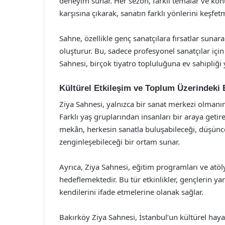
deneyim sunar. Her sezon, farklı temalar ve konul
karşısına çıkarak, sanatın farklı yönlerini keşfet
Sahne, özellikle genç sanatçılara fırsatlar sunara
oluşturur. Bu, sadece profesyonel sanatçılar için
Sahnesi, birçok tiyatro topluluğuna ev sahipliğ
Kültürel Etkileşim ve Toplum Üzerindeki E
Ziya Sahnesi, yalnızca bir sanat merkezi olmanın
Farklı yaş gruplarından insanları bir araya getire
mekân, herkesin sanatla buluşabileceği, düşüncele
zenginleşebileceği bir ortam sunar.
Ayrıca, Ziya Sahnesi, eğitim programları ve atölye
hedeflemektedir. Bu tür etkinlikler, gençlerin yara
kendilerini ifade etmelerine olanak sağlar.
Bakırköy Ziya Sahnesi, İstanbul’un kültürel haya