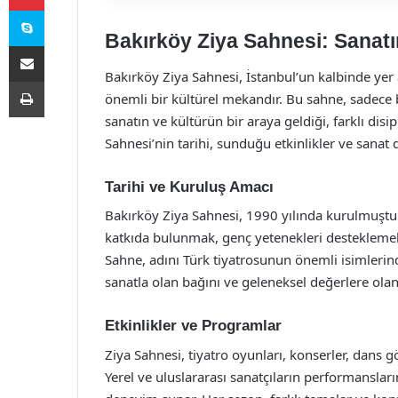
Skype
Bakırköy Ziya Sahnesi: Sanatı
E-Posta ile paylaş
Bakırköy Ziya Sahnesi, İstanbul’un kalbinde yer 
Yazdır
önemli bir kültürel mekandır. Bu sahne, sadece b
sanatın ve kültürün bir araya geldiği, farklı dis
Sahnesi’nin tarihi, sunduğu etkinlikler ve sanat d
Tarihi ve Kuruluş Amacı
Bakırköy Ziya Sahnesi, 1990 yılında kurulmuştur
katkıda bulunmak, genç yetenekleri desteklemek v
Sahne, adını Türk tiyatrosunun önemli isimlerind
sanatla olan bağını ve geleneksel değerlere olan 
Etkinlikler ve Programlar
Ziya Sahnesi, tiyatro oyunları, konserler, dans gös
Yerel ve uluslararası sanatçıların performansların