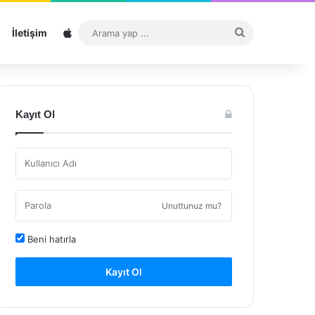
Sitemap
Arama
İletişim
yap
...
Kayıt Ol
Unuttunuz mu?
Beni hatırla
Kayıt Ol