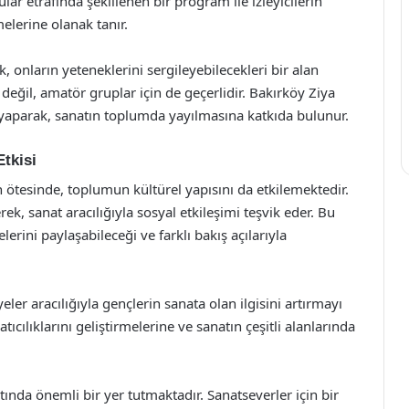
ar etrafında şekillenen bir program ile izleyicilerin
melerine olanak tanır.
k, onların yeteneklerini sergileyebilecekleri bir alan
 değil, amatör gruplar için de geçerlidir. Bakırköy Ziya
i yaparak, sanatın toplumda yayılmasına katkıda bulunur.
tkisi
 ötesinde, toplumun kültürel yapısını da etkilemektedir.
rek, sanat aracılığıyla sosyal etkileşimi teşvik eder. Bu
rini paylaşabileceği ve farklı bakış açılarıyla
ler aracılığıyla gençlerin sanata olan ilgisini artırmayı
tıcılıklarını geliştirmelerine ve sanatın çeşitli alanlarında
tında önemli bir yer tutmaktadır. Sanatseverler için bir