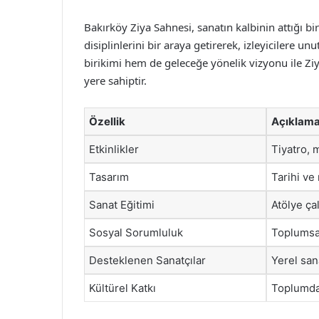
Bakırköy Ziya Sahnesi, sanatın kalbinin attığı bir
disiplinlerini bir araya getirerek, izleyiciler
birikimi hem de geleceğe yönelik vizyonu ile Ziy
yere sahiptir.
Özellik
Açıklam
Etkinlikler
Tiyatro, m
Tasarım
Tarihi ve
Sanat Eğitimi
Atölye ça
Sosyal Sorumluluk
Toplumsal
Desteklenen Sanatçılar
Yerel san
Kültürel Katkı
Toplumda 