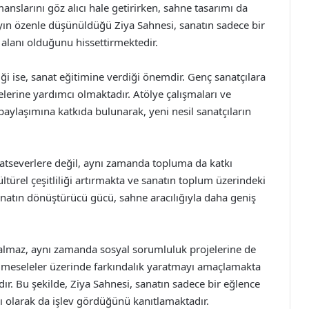
slarını göz alıcı hale getirirken, sahne tasarımı da
ayın özenle düşünüldüğü Ziya Sahnesi, sanatın sadece bir
alanı olduğunu hissettirmektedir.
iği ise, sanat eğitimine verdiği önemdir. Genç sanatçılara
melerine yardımcı olmaktadır. Atölye çalışmaları ve
i paylaşımına katkıda bulunarak, yeni nesil sanatçıların
natseverlere değil, aynı zamanda topluma da katkı
ültürel çeşitliliği artırmakta ve sanatın toplum üzerindeki
anatın dönüştürücü gücü, sahne aracılığıyla daha geniş
kalmaz, aynı zamanda sosyal sorumluluk projelerine de
l meseleler üzerinde farkındalık yaratmayı amaçlamakta
r. Bu şekilde, Ziya Sahnesi, sanatın sadece bir eğlence
ı olarak da işlev gördüğünü kanıtlamaktadır.