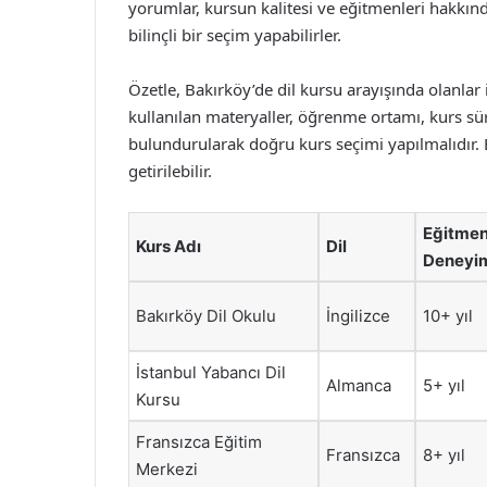
yorumlar, kursun kalitesi ve eğitmenleri hakkınd
bilinçli bir seçim yapabilirler.
Özetle, Bakırköy’de dil kursu arayışında olanlar
kullanılan materyaller, öğrenme ortamı, kurs sür
bulundurularak doğru kurs seçimi yapılmalıdır. B
getirilebilir.
Eğitme
Kurs Adı
Dil
Deneyi
Bakırköy Dil Okulu
İngilizce
10+ yıl
İstanbul Yabancı Dil
Almanca
5+ yıl
Kursu
Fransızca Eğitim
Fransızca
8+ yıl
Merkezi