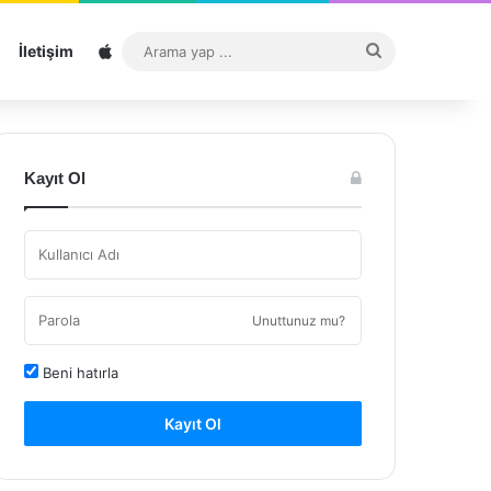
Sitemap
Arama
İletişim
yap
...
Kayıt Ol
Unuttunuz mu?
Beni hatırla
Kayıt Ol