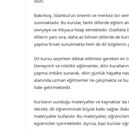
olun.
Bakırköy, İstanbul’un önemli ve merkezi bir semt
sunmaktadır. Bu kurslar, farklı dillerde eğitim a
seviyeye ve ihtiyaca hitap etmektedir. Özellikle 
dillerin yanı sıra, daha az bilinen dillerde de k
yapma fırsatı sunulmakta hem de dil bilgilerini 
Dil kursu seçerken dikkat edilmesi gereken en ön
Deneyimli ve nitelikli eğitmenler, dilin kurallar
yapma imkânı sunarak, dilin günlük hayatta nasıl
alanında uzman eğitmenler ile çalışmakta ve bu 
hale getirmektedir.
Kursların sunduğu materyaller ve kaynaklar da ön
dersler, dil öğreniminde büyük katkı sağlar. Bakır
materyaller kullanılır. Bu materyaller, öğrencilerin
egzersizler içermektedir. Ayrıca, bazı kurslar ö