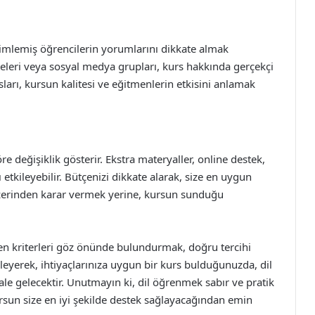
imlemiş öğrencilerin yorumlarını dikkate almak
teleri veya sosyal medya grupları, kurs hakkında gerçekçi
sları, kursun kalitesi ve eğitmenlerin etkisini anlamak
öre değişiklik gösterir. Ekstra materyaller, online destek,
 etkileyebilir. Bütçenizi dikkate alarak, size en uygun
üzerinden karar vermek yerine, kursun sunduğu
len kriterleri göz önünde bulundurmak, doğru tercihi
rleyerek, ihtiyaçlarınıza uygun bir kurs bulduğunuzda, dil
le gelecektir. Unutmayın ki, dil öğrenmek sabır ve pratik
kursun size en iyi şekilde destek sağlayacağından emin