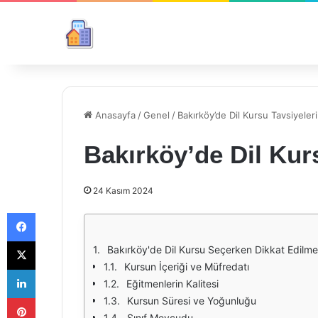
Anasayfa
/
Genel
/
Bakırköy’de Dil Kursu Tavsiyeleri
Bakırköy’de Dil Kur
24 Kasım 2024
Facebook
X
Bakırköy'de Dil Kursu Seçerken Dikkat Edilme
Kursun İçeriği ve Müfredatı
LinkedIn
Eğitmenlerin Kalitesi
Pinterest
Kursun Süresi ve Yoğunluğu
Sınıf Mevcudu