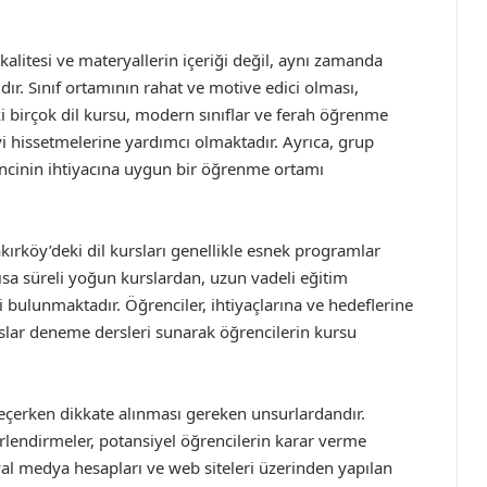
kalitesi ve materyallerin içeriği değil, aynı zamanda
. Sınıf ortamının rahat ve motive edici olması,
eki birçok dil kursu, modern sınıflar ve ferah öğrenme
iyi hissetmelerine yardımcı olmaktadır. Ayrıca, grup
rencinin ihtiyacına uygun bir öğrenme ortamı
akırköy’deki dil kursları genellikle esnek programlar
ısa süreli yoğun kurslardan, uzun vadeli eğitim
 bulunmaktadır. Öğrenciler, ihtiyaçlarına ve hedeflerine
urslar deneme dersleri sunarak öğrencilerin kursu
seçerken dikkate alınması gereken unsurlardandır.
erlendirmeler, potansiyel öğrencilerin karar verme
yal medya hesapları ve web siteleri üzerinden yapılan