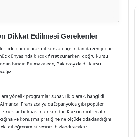
en Dikkat Edilmesi Gerekenler
lerinden biri olarak dil kursları açısından da zengin bir
müz dünyasında birçok fırsat sunarken, doğru kursu
an biridir. Bu makalede, Bakırköy’de dil kursu
eceğiz.
çlara yönelik programlar sunar. İlk olarak, hangi dili
e, Almanca, Fransızca ya da İspanyolca gibi popüler
için de kurslar bulmak mümkündür. Kursun müfredatını
rcığına ve konuşma pratiğine ne ölçüde odaklandığını
, dil öğrenim sürecinizi hızlandıracaktır.