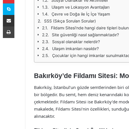
Sosyal Olanaklar ve Aktiviteler
Skype
Ulaşım ve Lokasyon Avantajları
Çevre ve Doğa ile İç İçe Yaşam
E-Posta ile paylaş
SSS (Sıkça Sorulan Sorular)
Yazdır
Fildamı Sitesi'nde hangi daire tipleri bul
Site güvenliği nasıl sağlanmaktadır?
Sosyal olanaklar nelerdir?
Ulaşım imkanları nasıldır?
Çocuklar için hangi imkanlar sunulmaktad
Bakırköy’de Fildamı Sitesi: M
Bakırköy, İstanbul’un gözde semtlerinden biri o
bir bölgedir. Bu semt, hem deniz kenarındaki 
çekmektedir. Fildamı Sitesi ise Bakırköy’de mod
makalede, Fildamı Sitesi’nin özellikleri, sunduğ
alınacaktır.