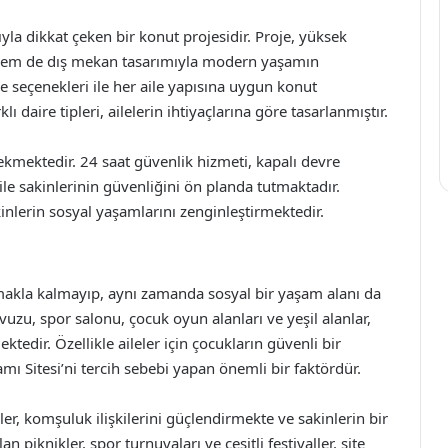
yla dikkat çeken bir konut projesidir. Proje, yüksek
ç hem de dış mekan tasarımıyla modern yaşamın
re seçenekleri ile her aile yapısına uygun konut
lı daire tipleri, ailelerin ihtiyaçlarına göre tasarlanmıştır.
çekmektedir. 24 saat güvenlik hizmeti, kapalı devre
 ile sakinlerinin güvenliğini ön planda tutmaktadır.
akinlerin sosyal yaşamlarını zenginleştirmektedir.
nmakla kalmayıp, aynı zamanda sosyal bir yaşam alanı da
vuzu, spor salonu, çocuk oyun alanları ve yeşil alanlar,
ktedir. Özellikle aileler için çocukların güvenli bir
ı Sitesi’ni tercih sebebi yapan önemli bir faktördür.
ler, komşuluk ilişkilerini güçlendirmekte ve sakinlerin bir
 piknikler, spor turnuvaları ve çeşitli festivaller, site