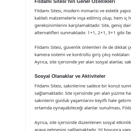
Fildamı Sitesi’nin Genel Özellikleri
Fildamı Sitesi, modern mimarisi ve estetik yapısı
kaliteli malzemelerle inşa edilmiş olup, hem i
gereksinimlerini karşılamaktadır. Site, geniş dai
alternatifleri sunmaktadır. 1+1, 2+1, 3+1 gibi fark
Fildamı Sitesi, güvenlik önlemleri ile de dikkat 
kamera sistemi ve kontrollü giriş çıkış noktaları
Ayrıca, site içerisinde yer alan sosyal alanlar, s
Sosyal Olanaklar ve Aktiviteler
Fildamı Sitesi, sakinlerine sadece bir konut su
sağlamaktadır. Site içerisinde yer alan yüzme ha
sakinlerin günlük yaşamlarını keyifli hale getirme
ortamda oynayabileceği alanlar sunulması, Fildam
Ayrıca, site içerisinde düzenlenen sosyal etkinlik
araya gelmesini sağlamaktadır. Yıl boyunca yapılan