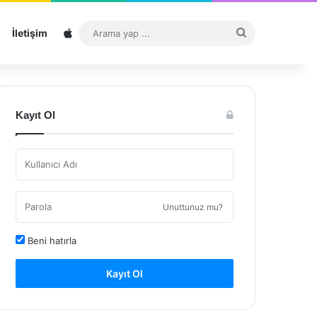
Sitemap
Arama
İletişim
yap
...
Kayıt Ol
Unuttunuz mu?
Beni hatırla
Kayıt Ol