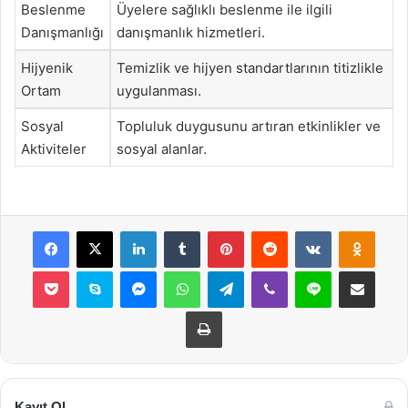
Beslenme
Üyelere sağlıklı beslenme ile ilgili
Danışmanlığı
danışmanlık hizmetleri.
Hijyenik
Temizlik ve hijyen standartlarının titizlikle
Ortam
uygulanması.
Sosyal
Topluluk duygusunu artıran etkinlikler ve
Aktiviteler
sosyal alanlar.
Facebook
X
LinkedIn
Tumblr
Pinterest
Reddit
VKontakte
Odnok
Pocket
Skype
Messenger
WhatsApp
Telegram
Viber
Line
E-Posta ile payla
Yazdır
Kayıt Ol