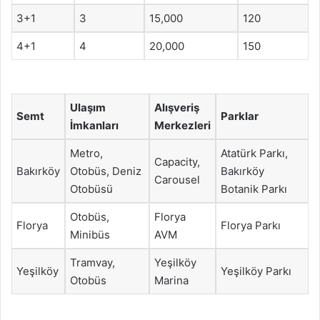
3+1
3
15,000
120
4+1
4
20,000
150
Ulaşım
Alışveriş
Semt
Parklar
İmkanları
Merkezleri
Metro,
Atatürk Parkı,
Capacity,
Bakırköy
Otobüs, Deniz
Bakırköy
Carousel
Otobüsü
Botanik Parkı
Otobüs,
Florya
Florya
Florya Parkı
Minibüs
AVM
Tramvay,
Yeşilköy
Yeşilköy
Yeşilköy Parkı
Otobüs
Marina