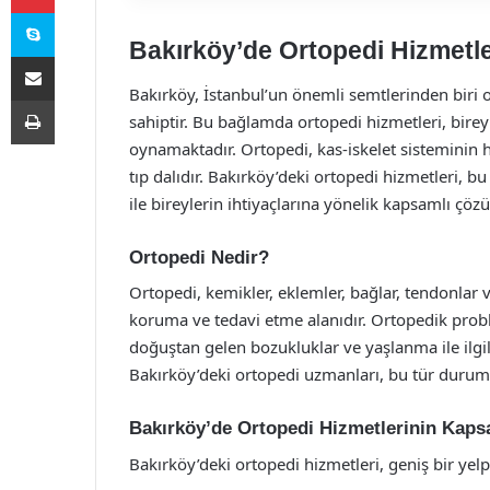
Skype
Bakırköy’de Ortopedi Hizmetle
E-Posta ile paylaş
Bakırköy, İstanbul’un önemli semtlerinden biri o
Yazdır
sahiptir. Bu bağlamda ortopedi hizmetleri, bireyl
oynamaktadır. Ortopedi, kas-iskelet sisteminin ha
tıp dalıdır. Bakırköy’deki ortopedi hizmetleri, 
ile bireylerin ihtiyaçlarına yönelik kapsamlı çö
Ortopedi Nedir?
Ortopedi, kemikler, eklemler, bağlar, tendonlar ve
koruma ve tedavi etme alanıdır. Ortopedik proble
doğuştan gelen bozukluklar ve yaşlanma ile ilgili
Bakırköy’deki ortopedi uzmanları, bu tür duruml
Bakırköy’de Ortopedi Hizmetlerinin Kaps
Bakırköy’deki ortopedi hizmetleri, geniş bir ye