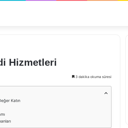
i Hizmetleri
3 dakika okuma süresi
Değer Katın
amı
anları