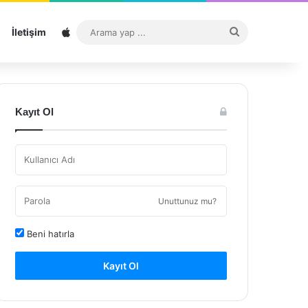
Sitemap
Arama
İletişim
yap
...
Kayıt Ol
Unuttunuz mu?
Beni hatırla
Kayıt Ol