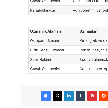
Çocuk Ortopedisi
Çocukların ortopedik
Rehabilitasyon
Ağrı yönetimi ve fon
Uzmanlık Alanları
Uzmanlar
Ortopedi Uzmanı
Kırık, çıkık ve e
Fizik Tedavi Uzmanı
Rehabilitasyon s
Spor Hekimi
Spor yaralanmala
Çocuk Ortopedisti
Çocukların ortop
Facebook
X
LinkedIn
Tumblr
Pintere