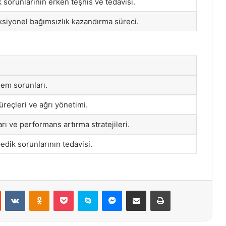
 sorunlarının erken teşhis ve tedavisi.
ksiyonel bağımsızlık kazandırma süreci.
klem sorunları.
üreçleri ve ağrı yönetimi.
rı ve performans artırma stratejileri.
edik sorunlarının tedavisi.
st
Reddit
VKontakte
Odnoklassniki
Pocket
Skype
Messenger
E-Posta ile paylaş
Yazdır