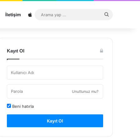
Sitemap
Arama
İletişim
yap
...
Kayıt Ol
Unuttunuz mu?
Beni hatırla
Kayıt Ol