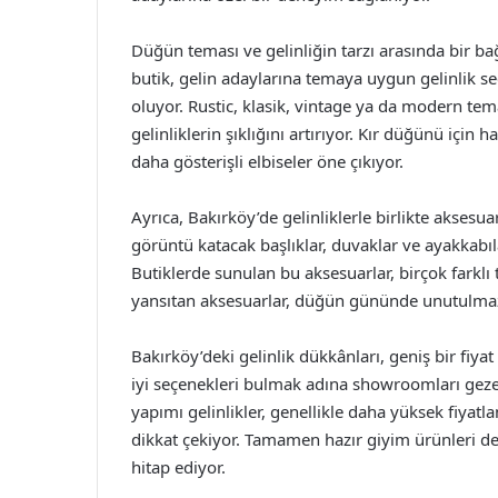
Düğün teması ve gelinliğin tarzı arasında bir ba
butik, gelin adaylarına temaya uygun gelinlik s
oluyor. Rustic, klasik, vintage ya da modern tema
gelinliklerin şıklığını artırıyor. Kır düğünü için h
daha gösterişli elbiseler öne çıkıyor.
Ayrıca, Bakırköy’de gelinliklerle birlikte aksesua
görüntü katacak başlıklar, duvaklar ve ayakkabıla
Butiklerde sunulan bu aksesuarlar, birçok farklı t
yansıtan aksesuarlar, düğün gününde unutulmaz
Bakırköy’deki gelinlik dükkânları, geniş bir fiya
iyi seçenekleri bulmak adına showroomları gezer
yapımı gelinlikler, genellikle daha yüksek fiyat
dikkat çekiyor. Tamamen hazır giyim ürünleri de
hitap ediyor.