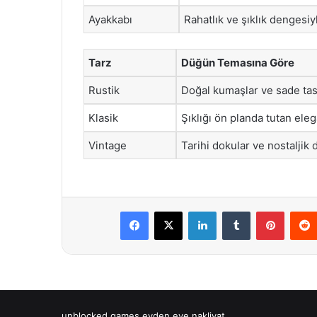
Ayakkabı
Rahatlık ve şıklık dengesiy
Tarz
Düğün Temasına Göre
Rustik
Doğal kumaşlar ve sade tas
Klasik
Şıklığı ön planda tutan eleg
Vintage
Tarihi dokular ve nostaljik 
Facebook
X
LinkedIn
Tumblr
Pintere
unblocked games
evden eve nakliyat