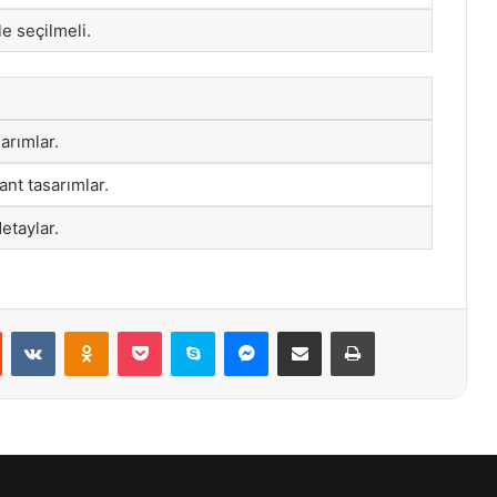
le seçilmeli.
arımlar.
ant tasarımlar.
detaylar.
st
Reddit
VKontakte
Odnoklassniki
Pocket
Skype
Messenger
E-Posta ile paylaş
Yazdır