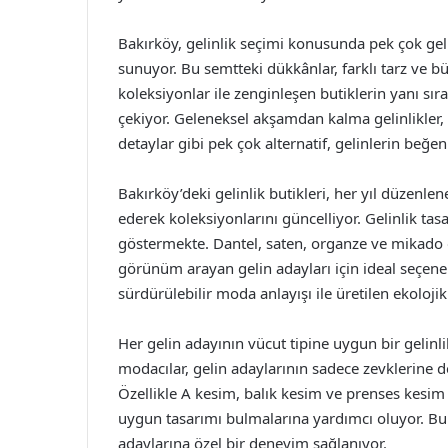
Bakırköy, gelinlik seçimi konusunda pek çok geli
sunuyor. Bu semtteki dükkânlar, farklı tarz ve bü
koleksiyonlar ile zenginleşen butiklerin yanı sır
çekiyor. Geleneksel akşamdan kalma gelinlikler, 
detaylar gibi pek çok alternatif, gelinlerin beğe
Bakırköy’deki gelinlik butikleri, her yıl düzenle
ederek koleksiyonlarını güncelliyor. Gelinlik t
göstermekte. Dantel, saten, organze ve mikado gib
görünüm arayan gelin adayları için ideal seçene
sürdürülebilir moda anlayışı ile üretilen ekolojik 
Her gelin adayının vücut tipine uygun bir gelinl
modacılar, gelin adaylarının sadece zevklerine 
Özellikle A kesim, balık kesim ve prenses kesim g
uygun tasarımı bulmalarına yardımcı oluyor. Bu 
adaylarına özel bir deneyim sağlanıyor.