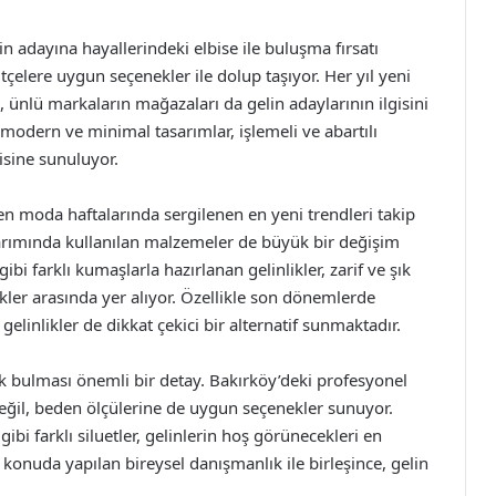
n adayına hayallerindeki elbise ile buluşma fırsatı
tçelere uygun seçenekler ile dolup taşıyor. Her yıl yeni
a, ünlü markaların mağazaları da gelin adaylarının ilgisini
modern ve minimal tasarımlar, işlemeli ve abartılı
nisine sunuluyor.
nen moda haftalarında sergilenen en yeni trendleri takip
asarımında kullanılan malzemeler de büyük bir değişim
i farklı kumaşlarla hazırlanan gelinlikler, zarif ve şık
kler arasında yer alıyor. Özellikle son dönemlerde
gelinlikler de dikkat çekici bir alternatif sunmaktadır.
ik bulması önemli bir detay. Bakırköy’deki profesyonel
değil, beden ölçülerine de uygun seçenekler sunuyor.
ibi farklı siluetler, gelinlerin hoş görünecekleri en
konuda yapılan bireysel danışmanlık ile birleşince, gelin