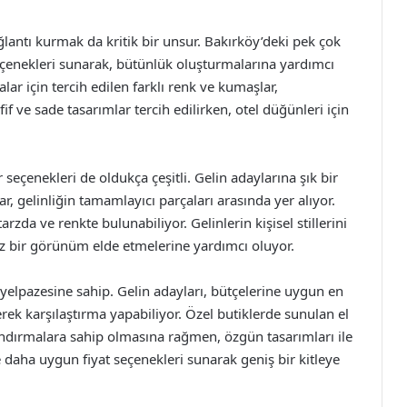
ğlantı kurmak da kritik bir unsur. Bakırköy’deki pek çok
eçenekleri sunarak, bütünlük oluşturmalarına yardımcı
lar için tercih edilen farklı renk ve kumaşlar,
afif ve sade tasarımlar tercih edilirken, otel düğünleri için
r seçenekleri de oldukça çeşitli. Gelin adaylarına şık bir
r, gelinliğin tamamlayıcı parçaları arasında yer alıyor.
arzda ve renkte bulunabiliyor. Gelinlerin kişisel stillerini
 bir görünüm elde etmelerine yardımcı oluyor.
t yelpazesine sahip. Gelin adayları, bütçelerine uygun en
ek karşılaştırma yapabiliyor. Özel butiklerde sunulan el
landırmalara sahip olmasına rağmen, özgün tasarımları ile
 daha uygun fiyat seçenekleri sunarak geniş bir kitleye