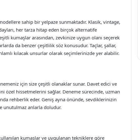
e modellere sahip bir yelpaze sunmaktadır. Klasik, vintage,
ayları, her tarza hitap eden birçok alternatife
i çeşitli kumaşlar arasından, zevkinize uygun olanı seçerek
rlarda da benzer çeşitlilik söz konusudur. Taçlar, şallar,
nlamlı kılacak unsurlar olarak seçimlerinizde yer alabilir.
enemeniz için size çeşitli olanaklar sunar. Davet edici ve
rini özel hissetmelerini sağlar. Deneme sürecinde, uzman
unda rehberlik eder. Geniş ayna önünde, sevdiklerinizin
de unutulmaz anlarla doludur.
i, kullanılan kumaşlar ve uygulanan tekniklere göre