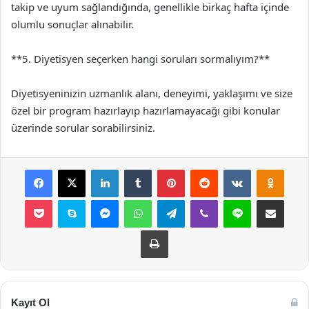
takip ve uyum sağlandığında, genellikle birkaç hafta içinde
olumlu sonuçlar alınabilir.
**5. Diyetisyen seçerken hangi soruları sormalıyım?**
Diyetisyeninizin uzmanlık alanı, deneyimi, yaklaşımı ve size
özel bir program hazırlayıp hazırlamayacağı gibi konular
üzerinde sorular sorabilirsiniz.
Facebook
X
LinkedIn
Tumblr
Pinterest
Reddit
VKontakte
Odnok
Pocket
Skype
Messenger
WhatsApp
Telegram
Viber
Line
E-Posta ile payla
Yazdır
Kayıt Ol