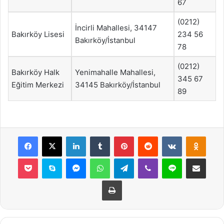
67
(0212)
İncirli Mahallesi, 34147
Bakırköy Lisesi
234 56
Bakırköy/İstanbul
78
(0212)
Bakırköy Halk
Yenimahalle Mahallesi,
345 67
Eğitim Merkezi
34145 Bakırköy/İstanbul
89
Facebook
X
LinkedIn
Tumblr
Pinterest
Reddit
VKontakte
Odnok
Pocket
Skype
Messenger
WhatsApp
Telegram
Viber
Line
E-Posta ile payla
Yazdır