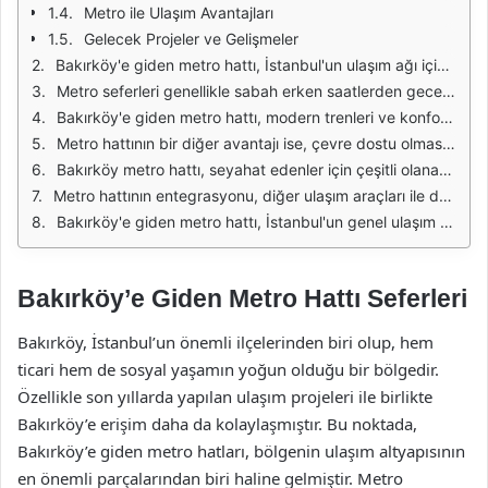
Metro ile Ulaşım Avantajları
Gelecek Projeler ve Gelişmeler
Bakırköy'e giden metro hattı, İstanbul'un ulaşım ağı içinde önemli bir yer tutmaktadır. Bu hat, hem yerli hem de yabancı turistler tarafından sıkça kullanılmakta olup, hızlı ve konforlu bir ulaşım imkanı sunmaktadır. Bakırköy, hem alışveriş merkezleri hem de turistik mekanları ile bilinen bir bölge olduğundan, metro hattı buraya ulaşımı kolaylaştırmaktadır.
Metro seferleri genellikle sabah erken saatlerden gece geç saatlere kadar devam etmektedir. Bu durum, çalışanlar ve öğrenciler için büyük bir avantaj sağlamaktadır. Özellikle hafta içi yoğun saatlerde seferlerin sıklığı artırılmakta, yolcuların bekleme süresi minimize edilmektedir. Bunun sonucunda, kullanıcılar zaman kaybı yaşamadan istedikleri yerlere ulaşabilmektedir.
Bakırköy'e giden metro hattı, modern trenleri ve konforlu vagonları ile dikkat çekmektedir. Yolcular, seyahatleri sırasında rahat bir ortamda yolculuk yapmanın keyfini çıkarmaktadır. Ayrıca, trenlerin sık sefer yapması sayesinde, yolcuların bekleme süreleri de oldukça kısalmaktadır. Bu durum, özellikle acil ulaşım gereksinimi olanlar için büyük bir kolaylık sunmaktadır.
Metro hattının bir diğer avantajı ise, çevre dostu olmasıdır. Toplu taşıma sistemlerinin kullanılması, şehirdeki trafik yoğunluğunu azaltmakta ve hava kirliliğini engellemektedir. Bu bağlamda, Bakırköy'e giden metro hattı, sadece ulaşım sağlamakla kalmayıp, çevre bilincine de katkı sağlamaktadır. Böylece, İstanbul'un sürdürülebilir ulaşım hedeflerine de destek olmaktadır.
Bakırköy metro hattı, seyahat edenler için çeşitli olanaklar sunmaktadır. İstasyonlarda bulunan bilgilendirme ekranları, sefer saatleri ve aktarma bilgileri hakkında güncel bilgi vermektedir. Ayrıca, istasyonlarda yer alan güvenlik kameraları ve personel sayesinde yolcuların güvenliği de sağlanmaktadır. Bu durum, metro kullanımını daha da cazip hale getirmektedir.
Metro hattının entegrasyonu, diğer ulaşım araçları ile de oldukça iyidir. Bakırköy'de, otobüs ve tramvay hatlarına kolayca aktarma yapılabilmektedir. Bu sayede, yolcuların farklı noktalara ulaşımında büyük bir kolaylık sağlanmaktadır. Ayrıca, metro istasyonlarının yakınında bulunan taksi durakları, acil durumlarda alternatif ulaşım imkanı sunmaktadır.
Bakırköy'e giden metro hattı, İstanbul'un genel ulaşım politikasının bir parçası olarak sürekli olarak geliştirilmektedir. Yeni hatların eklenmesi ve mevcut hatların iyileştirilmesi ile şehir içi ulaşımın daha da kolaylaşması hedeflenmektedir. Bu bağlamda, metro hattı, İstanbul'un ulaşım altyapısının önemli bir bileşeni olmaya devam edecektir.
Bakırköy’e Giden Metro Hattı Seferleri
Bakırköy, İstanbul’un önemli ilçelerinden biri olup, hem
ticari hem de sosyal yaşamın yoğun olduğu bir bölgedir.
Özellikle son yıllarda yapılan ulaşım projeleri ile birlikte
Bakırköy’e erişim daha da kolaylaşmıştır. Bu noktada,
Bakırköy’e giden metro hatları, bölgenin ulaşım altyapısının
en önemli parçalarından biri haline gelmiştir. Metro