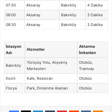
07:30
Aksaray
Bakırköy
4 Dakika
08:00
Aksaray
Bakırköy
3 Dakika
08:30
Aksaray
Bakırköy
3 Dakika
İstasyon
Aktarma
Hizmetler
Adı
İmkanları
Yürüyüş Yolu, Alışveriş
Otobüs,
Bakırköy
Merkezleri
Tramvay
İncirli
Kafe, Restoran
Otobüs
Florya
Park, Dinlenme Alanları
Otobüs
Facebook
X
LinkedIn
Tumblr
Pinterest
Reddit
VKontakte
Odnok