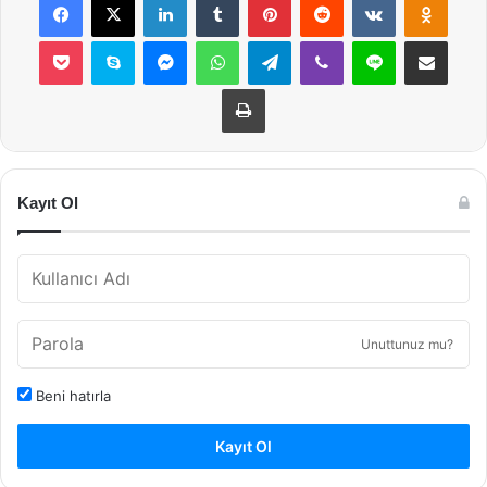
Pocket
Skype
Messenger
WhatsApp
Telegram
Viber
Line
E-Posta ile payla
Yazdır
Kayıt Ol
Unuttunuz mu?
Beni hatırla
Kayıt Ol