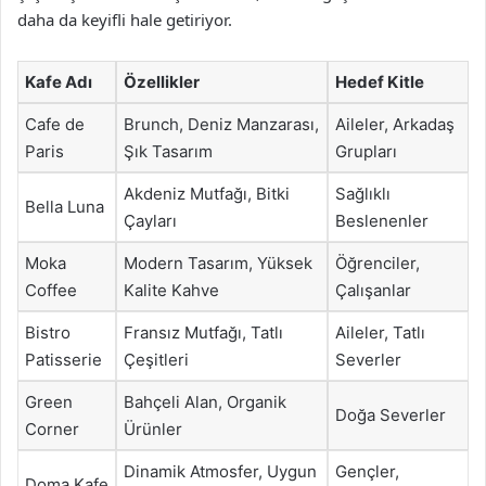
daha da keyifli hale getiriyor.
Kafe Adı
Özellikler
Hedef Kitle
Cafe de
Brunch, Deniz Manzarası,
Aileler, Arkadaş
Paris
Şık Tasarım
Grupları
Akdeniz Mutfağı, Bitki
Sağlıklı
Bella Luna
Çayları
Beslenenler
Moka
Modern Tasarım, Yüksek
Öğrenciler,
Coffee
Kalite Kahve
Çalışanlar
Bistro
Fransız Mutfağı, Tatlı
Aileler, Tatlı
Patisserie
Çeşitleri
Severler
Green
Bahçeli Alan, Organik
Doğa Severler
Corner
Ürünler
Dinamik Atmosfer, Uygun
Gençler,
Doma Kafe