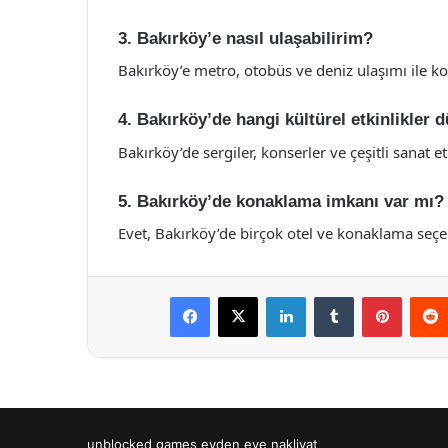
3. Bakırköy’e nasıl ulaşabilirim?
Bakırköy’e metro, otobüs ve deniz ulaşımı ile kol
4. Bakırköy’de hangi kültürel etkinlikler
Bakırköy’de sergiler, konserler ve çeşitli sanat e
5. Bakırköy’de konaklama imkanı var mı?
Evet, Bakırköy’de birçok otel ve konaklama seç
Facebook
X
LinkedIn
Tumblr
Pintere
unblocked games
evden eve nakliyat