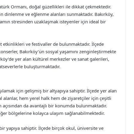
atürk Ormanı, doğal güzellikleri ile dikkat çekmektedir.
için dinlenme ve eğlenme alanları sunmaktadır. Bakırköy,
amın stresinden uzaklaşmak isteyenler için ideal bir
 etkinlikleri ve festivaller de bulunmaktadır. İlçede
e konserler, Bakırköy’ün sosyal yaşamını zenginleştirmekte
rköy’de yer alan kültürel merkezler ve sanat galerileri,
atseverlerle buluşturmaktadır.
amak için gelişmiş bir altyapıya sahiptir. İlçede yer alan
l alanlar, hem yerel halk hem de ziyaretçiler için çeşitli
m açısından da avantajlı bir konumda bulunmaktadır.
iğer bölgelerine kolayca ulaşım sağlanabilmektedir.
r yapıya sahiptir. İlçede birçok okul, üniversite ve