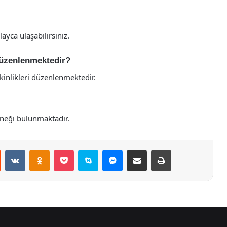
ayca ulaşabilirsiniz.
 düzenlenmektedir?
tkinlikleri düzenlenmektedir.
eneği bulunmaktadır.
st
Reddit
VKontakte
Odnoklassniki
Pocket
Skype
Messenger
E-Posta ile paylaş
Yazdır