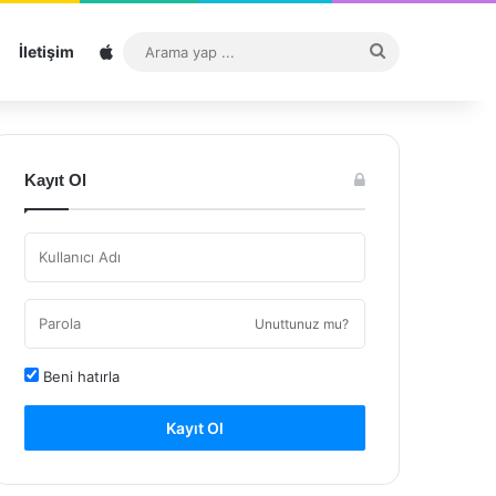
Sitemap
Arama
İletişim
yap
...
Kayıt Ol
Unuttunuz mu?
Beni hatırla
Kayıt Ol