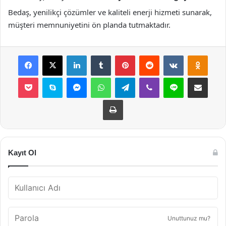
Bedaş, yenilikçi çözümler ve kaliteli enerji hizmeti sunarak,
müşteri memnuniyetini ön planda tutmaktadır.
Facebook
X
LinkedIn
Tumblr
Pinterest
Reddit
VKontakte
Odnok
Pocket
Skype
Messenger
WhatsApp
Telegram
Viber
Line
E-Posta ile payla
Yazdır
Kayıt Ol
Unuttunuz mu?